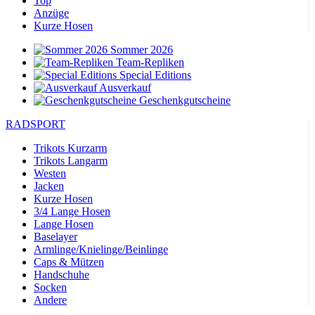
Top
Anzüge
Kurze Hosen
Sommer 2026
Team-Repliken
Special Editions
Ausverkauf
Geschenkgutscheine
RADSPORT
Trikots Kurzarm
Trikots Langarm
Westen
Jacken
Kurze Hosen
3/4 Lange Hosen
Lange Hosen
Baselayer
Armlinge/Knielinge/Beinlinge
Caps & Mützen
Handschuhe
Socken
Andere