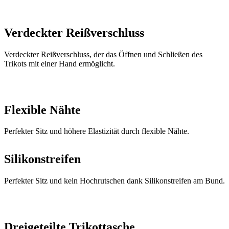
Verdeckter Reißverschluss, der das Öffnen und Schließen des
Trikots mit einer Hand ermöglicht.
Flexible Nähte
Perfekter Sitz und höhere Elastizität durch flexible Nähte.
Silikonstreifen
Perfekter Sitz und kein Hochrutschen dank Silikonstreifen am Bund.
Dreigeteilte Trikottasche
Alle PASSION Z6-Trikots mit kurzen Ärmeln sind mit dem
LoadLock-Taschensystem ausgestattet. Dank verstärkter
Konstruktion bleiben die Taschen stabil und hängen selbst