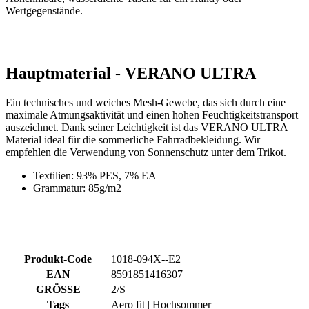
Hauptmaterial - VERANO ULTRA
Ein technisches und weiches Mesh-Gewebe, das sich durch eine
maximale Atmungsaktivität und einen hohen Feuchtigkeitstransport
auszeichnet. Dank seiner Leichtigkeit ist das VERANO ULTRA
Material ideal für die sommerliche Fahrradbekleidung. Wir
empfehlen die Verwendung von Sonnenschutz unter dem Trikot.
Textilien: 93% PES, 7% EA
Grammatur: 85g/m2
Produkt-Code
1018-094X--E2
EAN
8591851416307
GRÖSSE
2/S
Tags
Aero fit | Hochsommer
GESCHLECHT
Herren
SPORT
Radsport
KOLLEKTION
PASSION
HAUPTMATERIAL
VERANO