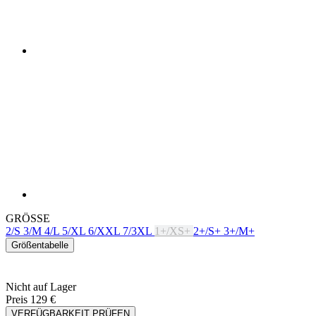
GRÖSSE
2/S
3/M
4/L
5/XL
6/XXL
7/3XL
1+/XS+
2+/S+
3+/M+
Größentabelle
Nicht auf Lager
Preis
129 €
VERFÜGBARKEIT PRÜFEN
EIGENSCHAFTEN
ATMUNGSAKTIVITÄT