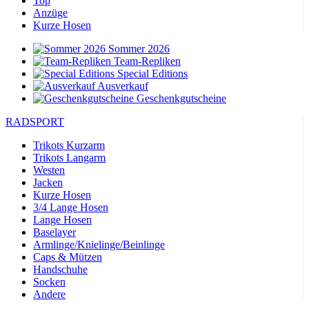
Top
Anzüge
Kurze Hosen
Sommer 2026
Team-Repliken
Special Editions
Ausverkauf
Geschenkgutscheine
RADSPORT
Trikots Kurzarm
Trikots Langarm
Westen
Jacken
Kurze Hosen
3/4 Lange Hosen
Lange Hosen
Baselayer
Armlinge/Knielinge/Beinlinge
Caps & Mützen
Handschuhe
Socken
Andere