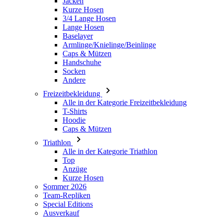
Armlinge/Knielinge/Beinlinge
Caps & Mützen
Handschuhe
Socken
Andere
Freizeitbekleidung
Alle in der Kategorie Freizeitbekleidung
T-Shirts
Hoodie
Caps & Mützen
Triathlon
Alle in der Kategorie Triathlon
Top
Anzüge
Kurze Hosen
Sommer 2026
Team-Repliken
Special Editions
Ausverkauf
Geschenkgutscheine
Kinder
Alle in der Kategorie Kinder
Radsport