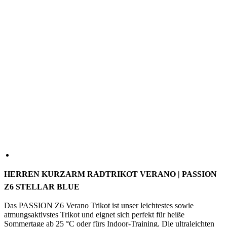
HERREN KURZARM RADTRIKOT VERANO | PASSION
Z6 STELLAR BLUE
Das PASSION Z6 Verano Trikot ist unser leichtestes sowie
atmungsaktivstes Trikot und eignet sich perfekt für heiße
Sommertage ab 25 °C oder fürs Indoor-Training. Die ultraleichten
Stoffe halten dich angenehm kühl, und die hohe Atmungsaktivität
sorgt dafür, dass Feuchtigkeit schnell entweichen kann. Der eng
anliegende Aero-Schnitt unterstützt eine optimale
Temperaturregulierung und macht dich zudem schneller. Hinweis:
Bei starker UV-Strahlung empfehlen wir, unter dem Trikot