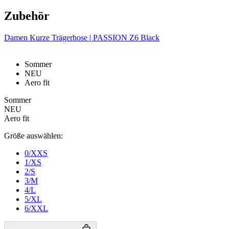
Zubehör
Damen Kurze Trägerhose | PASSION Z6 Black
Notwendig
Statistiken
Marketing
Funktionalität
Nich klassifiziert
Sommer
NEU
Unbedingt erforderliche Cookies ermöglichen
Aero fit
wesentliche Kernfunktionen der Website wie die
Benutzeranmeldung und die Kontoverwaltung.
Sommer
Ohne die unbedingt erforderlichen Cookies kann die
NEU
Website nicht ordnungsgemäß verwendet werden.
Aero fit
Anbieter
/
Name
Ablaufdatum
Domäne
Größe auswählen:
laravel_session
1 Tag
Laravel LLC
0/XXS
www.kalaswear.de
1/XS
2/S
3/M
PHPSESSID
Sitzung
PHP.net
4/L
www.kalaswear.de
5/XL
6/XXL