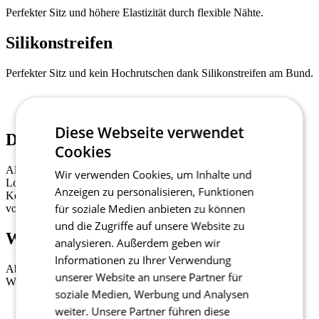
Perfekter Sitz und höhere Elastizität durch flexible Nähte.
Silikonstreifen
Perfekter Sitz und kein Hochrutschen dank Silikonstreifen am Bund.
Diese Webseite verwendet
Dreigeteilte Trikottasche
Cookies
Alle PASSION Z6-Trikots mit kurzen Ärmeln sind mit dem
Wir verwenden Cookies, um Inhalte und
LoadLock-Taschensystem ausgestattet. Dank verstärkter
Anzeigen zu personalisieren, Funktionen
Konstruktion bleiben die Taschen stabil und hängen selbst
für soziale Medien anbieten zu können
vollgepackt nicht durch.
und die Zugriffe auf unsere Website zu
Wasserdichte Tasche
analysieren. Außerdem geben wir
Informationen zu Ihrer Verwendung
Abnehmbare, wasserdichte Tasche für ein Handy oder
unserer Website an unsere Partner für
Wertgegenstände.
soziale Medien, Werbung und Analysen
weiter. Unsere Partner führen diese