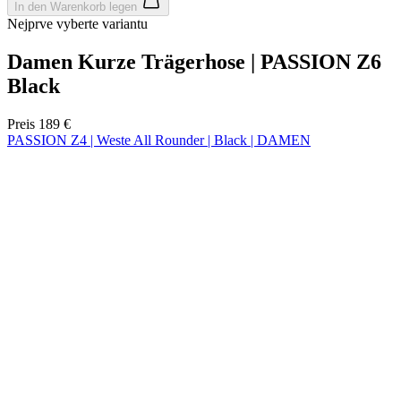
In den Warenkorb legen
Nejprve vyberte variantu
Damen Kurze Trägerhose | PASSION Z6
Black
Google
Privacy Policy
Preis
189 €
PASSION Z4 | Weste All Rounder | Black | DAMEN
VISITOR_PRIVACY_METADATA
5 Monate 4
YouTube
Wochen
.youtube.com
Frühjahr/Herbst
Aero fit
Frühjahr/Herbst
Aero fit
Größe auswählen:
1
2
3
4
ipCountry
www.kalaswear.de
1 Jahr
5
6