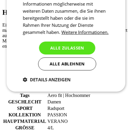
Informationen möglicherweise mit
weiteren Daten zusammen, die Sie ihnen
Hauptmaterial - VERANO ULTRA
bereitgestellt haben oder die sie im
Rahmen Ihrer Nutzung der Dienste
Ein technisches und weiches Mesh-Gewebe, das sich durch eine
maximale Atmungsaktivität und einen hohen Feuchtigkeitstransport
gesammelt haben.
Weitere Informationen.
auszeichnet. Dank seiner Leichtigkeit ist das VERANO ULTRA
Material ideal für die sommerliche Fahrradbekleidung. Wir
empfehlen die Verwendung von Sonnenschutz unter dem Trikot.
ALLE ZULASSEN
Textilien: 93% PES, 7% EA
Grammatur: 85g/m2
ALLE ABLEHNEN
DETAILS ANZEIGEN
Produkt-Code
1038-092X--E4
EAN
8591851417298
Notwendig
Statistiken
Marketing
Tags
Aero fit | Hochsommer
GESCHLECHT
Damen
SPORT
Radsport
KOLLEKTION
PASSION
Funktionalität
Nich klassifiziert
HAUPTMATERIAL
VERANO
GRÖSSE
4/L