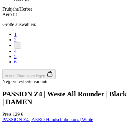
37-39
40-42
43-45
46-48
In den Warenkorb legen
Nejprve vyberte variantu
KALAS Z3 | Lange Radsocke Verano |
white
Preis
15,90 €
Alternative Produkte
Damen Kurzarm Radtrikot RAZOR | PASSION Z6 Black