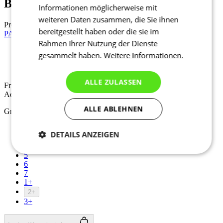
Black
Informationen möglicherweise mit
weiteren Daten zusammen, die Sie ihnen
Preis
189 €
bereitgestellt haben oder die sie im
PASSION Z4 | Weste All Rounder | Black
Rahmen Ihrer Nutzung der Dienste
gesammelt haben.
Weitere Informationen.
Frühjahr/Herbst
Aero fit
ALLE ZULASSEN
Frühjahr/Herbst
Aero fit
ALLE ABLEHNEN
Größe auswählen:
2
DETAILS ANZEIGEN
3
4
Notwendig
Statistiken
Marketing
5
6
7
1+
2+
Funktionalität
Nich klassifiziert
3+