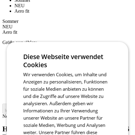
Sommer
NEU
Aero fit
Sommer
NEU
Aero fit
Größe auswählen:
2/S
Diese Webseite verwendet
3/M
Cookies
4/L
5/XL
Wir verwenden Cookies, um Inhalte und
6/XXL
7/3XL
Anzeigen zu personalisieren, Funktionen
1+/XS+
für soziale Medien anbieten zu können
2+/S+
und die Zugriffe auf unsere Website zu
3+/M+
analysieren. Außerdem geben wir
Informationen zu Ihrer Verwendung
In den Warenkorb legen
Nejprve vyberte variantu
unserer Website an unsere Partner für
soziale Medien, Werbung und Analysen
Herren Kurze Trägerhose | PASSION Z6
weiter. Unsere Partner führen diese