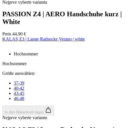
Nejprve vyberte variantu
Wochen
PASSION Z4 | AERO Handschuhe kurz |
White
laravel_session
1 Tag
Laravel LLC
www.kalaswear.de
Google
Preis
44,90 €
Privacy Policy
KALAS Z3 | Lange Radsocke Verano | white
_se20session
www.kalaswear.de
11 Monate 4
Wochen
Hochsommer
Hochsommer
PHPSESSID
Session
PHP.net
www.kalaswear.de
Größe auswählen:
37-39
40-42
43-45
46-48
In den Warenkorb legen
Nejprve vyberte variantu