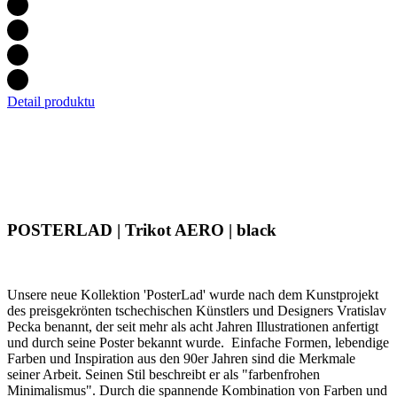
Notwendig
Statistiken
Marketing
Funktionalität
Nich klassifiziert
Detail produktu
Unbedingt erforderliche Cookies ermöglichen
wesentliche Kernfunktionen der Website wie die
POSTERLAD | Trikot AERO | black
Benutzeranmeldung und die Kontoverwaltung.
Ohne die unbedingt erforderlichen Cookies kann die
Website nicht ordnungsgemäß verwendet werden.
Anbieter
/
Unsere neue Kollektion 'PosterLad' wurde nach dem Kunstprojekt
Name
Ablaufdatum
Domäne
des preisgekrönten tschechischen Künstlers und Designers Vratislav
Pecka benannt, der seit mehr als acht Jahren Illustrationen anfertigt
laravel_session
1 Tag
Laravel LLC
und durch seine Poster bekannt wurde. Einfache Formen, lebendige
www.kalaswear.de
Farben und Inspiration aus den 90er Jahren sind die Merkmale
seiner Arbeit. Seinen Stil beschreibt er als "farbenfrohen
Minimalismus". Durch die spannende Kombination von Farben und
PHPSESSID
Sitzung
PHP.net
die Komposition einzelner Formen, versucht PosterLad, das Auge
www.kalaswear.de
des Betrachters visuell zu fesseln und zu erfreuen.