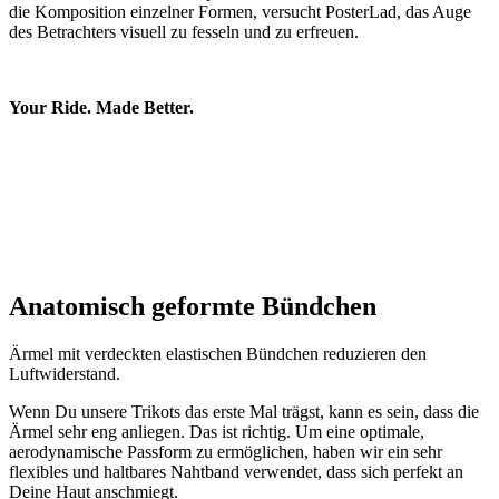
Your Ride. Made Better.
Google
Privacy Policy
Anatomisch geformte Bündchen
VISITOR_PRIVACY_METADATA
5 Monate 4
YouTube
Wochen
.youtube.com
Ärmel mit verdeckten elastischen Bündchen reduzieren den
Luftwiderstand.
Wenn Du unsere Trikots das erste Mal trägst, kann es sein, dass die
Ärmel sehr eng anliegen. Das ist richtig. Um eine optimale,
aerodynamische Passform zu ermöglichen, haben wir ein sehr
flexibles und haltbares Nahtband verwendet, dass sich perfekt an
Deine Haut anschmiegt.
ipCountry
www.kalaswear.de
1 Jahr