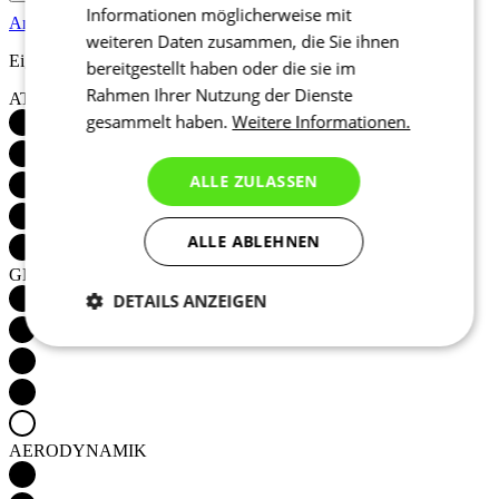
Informationen möglicherweise mit
Andere Produkte ansehen
in der Kategorie
weiteren Daten zusammen, die Sie ihnen
Eigenschaften
bereitgestellt haben oder die sie im
Rahmen Ihrer Nutzung der Dienste
ATMUNGSAKTIVITÄT
gesammelt haben.
Weitere Informationen.
ALLE ZULASSEN
ALLE ABLEHNEN
GEWICHT
DETAILS ANZEIGEN
Notwendig
Statistiken
Marketing
Funktionalität
Nich klassifiziert
AERODYNAMIK