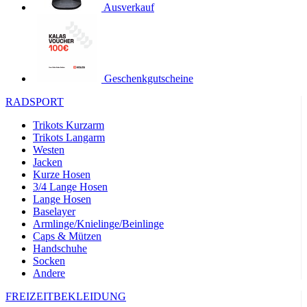
Ausverkauf
product[24119]
www.kalaswear.de
11 Monate 4
Wochen
product[24501]
www.kalaswear.de
11 Monate 4
Wochen
product[24535]
www.kalaswear.de
11 Monate 4
Geschenkgutscheine
Wochen
product[40000062]
www.kalaswear.de
11 Monate 4
RADSPORT
Wochen
Trikots Kurzarm
product[40000169]
www.kalaswear.de
11 Monate 4
Trikots Langarm
Wochen
Westen
product[40000883]
www.kalaswear.de
11 Monate 4
Jacken
Wochen
Kurze Hosen
3/4 Lange Hosen
product[40000771]
www.kalaswear.de
11 Monate 4
Wochen
Lange Hosen
Baselayer
product[40001468]
www.kalaswear.de
11 Monate 4
Armlinge/Knielinge/Beinlinge
Wochen
Caps & Mützen
product[24444]
www.kalaswear.de
11 Monate 4
Handschuhe
Wochen
Socken
Andere
product[40000996]
www.kalaswear.de
11 Monate 4
Wochen
FREIZEITBEKLEIDUNG
product[24243]
www.kalaswear.de
11 Monate 4