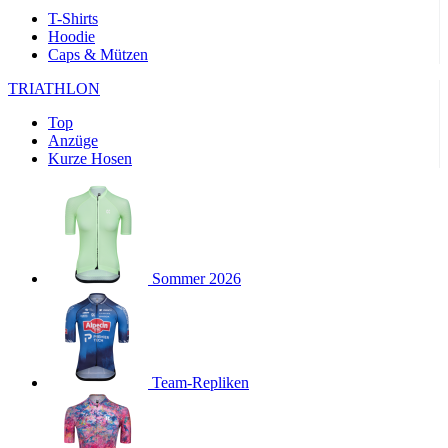
Wochen
T-Shirts
Hoodie
product[40000143]
www.kalaswear.de
11 Monate 4
Caps & Mützen
Wochen
product[40000376]
www.kalaswear.de
11 Monate 4
TRIATHLON
Wochen
Top
product[24218]
www.kalaswear.de
11 Monate 4
Anzüge
Wochen
Kurze Hosen
product[24291]
www.kalaswear.de
11 Monate 4
Wochen
product[40001024]
www.kalaswear.de
11 Monate 4
Wochen
product[40001036]
www.kalaswear.de
11 Monate 4
Wochen
Sommer 2026
product[40000167]
www.kalaswear.de
11 Monate 4
Wochen
product[24161]
www.kalaswear.de
11 Monate 4
Wochen
Team-Repliken
product[24053]
www.kalaswear.de
11 Monate 4
Wochen
product[24138]
www.kalaswear.de
11 Monate 4
Wochen