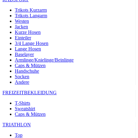
product[24532]
www.kalaswear.de
11 Monate 4
Wochen
Trikots Kurzarm
Trikots Langarm
product[40000005]
www.kalaswear.de
11 Monate 4
Wochen
Westen
Jacken
product[40000305]
www.kalaswear.de
11 Monate 4
Kurze Hosen
Wochen
Einteiler
product[24131]
www.kalaswear.de
11 Monate 4
3/4 Lange Hosen
Wochen
Lange Hosen
Baselayer
product[24204]
www.kalaswear.de
11 Monate 4
Armlinge/Knielinge/Beinlinge
Wochen
Caps & Mützen
product[24272]
www.kalaswear.de
11 Monate 4
Handschuhe
Wochen
Socken
Andere
product[24423]
www.kalaswear.de
11 Monate 4
Wochen
FREIZEITBEKLEIDUNG
product[40000732]
www.kalaswear.de
11 Monate 4
Wochen
T-Shirts
Sweatshirt
product[40001612]
www.kalaswear.de
11 Monate 4
Wochen
Caps & Mützen
product[24032]
www.kalaswear.de
11 Monate 4
TRIATHLON
Wochen
Top
product[24169]
www.kalaswear.de
11 Monate 4