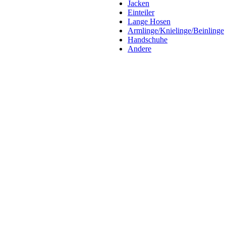
Jacken
Einteiler
Lange Hosen
Armlinge/Knielinge/Beinlinge
Handschuhe
Andere