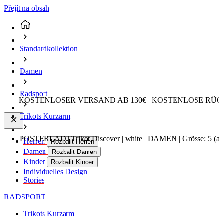
Přejít na obsah
Standardkollektion
Damen
Radsport
KOSTENLOSER VERSAND AB 130€ | KOSTENLOSE RÜ
Trikots Kurzarm
POSTERLAD | Trikot Discover | white | DAMEN | Grösse: 5
(
Herren
Rozbalit Herren
Damen
Rozbalit Damen
Kinder
Rozbalit Kinder
Individuelles Design
Stories
RADSPORT
Trikots Kurzarm