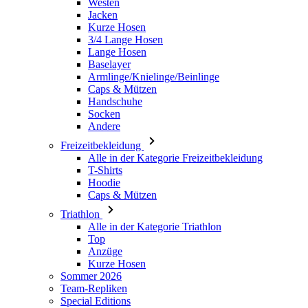
Westen
Jacken
Kurze Hosen
3/4 Lange Hosen
Lange Hosen
Baselayer
Armlinge/Knielinge/Beinlinge
Caps & Mützen
Handschuhe
Socken
Andere
Freizeitbekleidung
Alle in der Kategorie Freizeitbekleidung
T-Shirts
Hoodie
Caps & Mützen
Triathlon
Alle in der Kategorie Triathlon
Top
Anzüge
Kurze Hosen
Sommer 2026
Team-Repliken
Special Editions