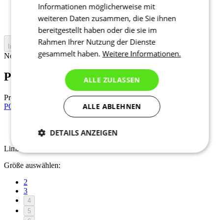
1+
Informationen möglicherweise mit
2+
weiteren Daten zusammen, die Sie ihnen
3+
bereitgestellt haben oder die sie im
Rahmen Ihrer Nutzung der Dienste
In den Warenkorb legen
gesammelt haben.
Weitere Informationen.
Nejprve vyberte variantu
POSTERLAD Z5 | Trikot AERO
ALLE ZULASSEN
Preis
129 €
ALLE ABLEHNEN
POSTERLAD Z5 | Langarm Trikot TEMPS
DETAILS ANZEIGEN
Limitierte Auflage
Limitierte Auflage
Notwendig
Statistiken
Marketing
Größe auswählen:
2
3
Funktionalität
Nich klassifiziert
4
5