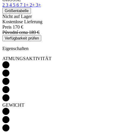
2
3
4
5
6
7
1+
2+
3+
Größentabelle
Nicht auf Lager
Kostenlose Lieferung
Preis
170 €
Původní cena
189 €
Verfügbarkeit prüfen
Eigenschaften
ATMUNGSAKTIVITÄT
GEWICHT