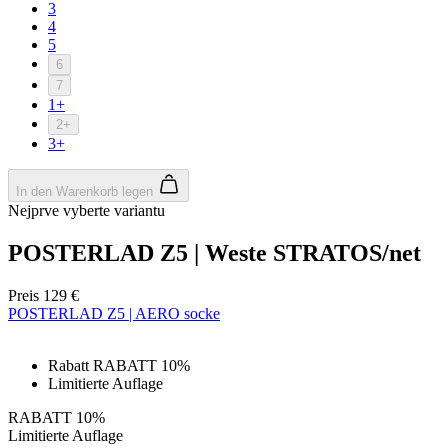
3
4
5
6
7
1+
Google
2+
Privacy Policy
3+
In den Warenkorb legen
VISITOR_PRIVACY_METADATA
5 Monate 4
YouTube
Wochen
.youtube.com
Nejprve vyberte variantu
POSTERLAD Z5 | Weste STRATOS/net
Preis
129 €
POSTERLAD Z5 | AERO socke
Rabatt RABATT 10%
Limitierte Auflage
RABATT 10%
ipCountry
www.kalaswear.de
1 Jahr
Limitierte Auflage