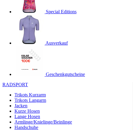
product[24536]
www.kalaswear.de
1 Jahr
Special Editions
product[40001968]
www.kalaswear.de
1 Jahr
product[40001896]
www.kalaswear.de
1 Jahr
product[40001904]
www.kalaswear.de
1 Jahr
product[24520]
www.kalaswear.de
1 Jahr
Ausverkauf
product[40001992]
www.kalaswear.de
1 Jahr
product[24108]
www.kalaswear.de
1 Jahr
product[24534]
www.kalaswear.de
1 Jahr
Geschenkgutscheine
product[24260]
www.kalaswear.de
1 Jahr
RADSPORT
product[24372]
www.kalaswear.de
1 Jahr
Trikots Kurzarm
product[24241]
www.kalaswear.de
1 Jahr
Trikots Langarm
product[24174]
www.kalaswear.de
1 Jahr
Jacken
Kurze Hosen
product[40001038]
www.kalaswear.de
1 Jahr
Lange Hosen
product[40001042]
www.kalaswear.de
1 Jahr
Armlinge/Knielinge/Beinlinge
Handschuhe
product[24054]
www.kalaswear.de
1 Jahr