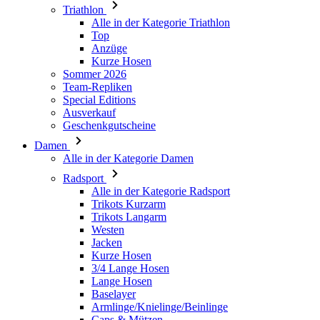
Triathlon
product[24149]
www.kalaswear.de
1 Jahr
Alle in der Kategorie Triathlon
Top
product[40001620]
www.kalaswear.de
1 Jahr
Anzüge
product[24377]
www.kalaswear.de
1 Jahr
Kurze Hosen
Sommer 2026
product[24258]
www.kalaswear.de
1 Jahr
Team-Repliken
product[24391]
www.kalaswear.de
1 Jahr
Special Editions
Ausverkauf
product[40003673]
www.kalaswear.de
1 Jahr
Geschenkgutscheine
product[40001888]
www.kalaswear.de
1 Jahr
Damen
Alle in der Kategorie Damen
product[24138]
www.kalaswear.de
1 Jahr
Radsport
product[40003327]
www.kalaswear.de
1 Jahr
Alle in der Kategorie Radsport
product[40001915]
www.kalaswear.de
1 Jahr
Trikots Kurzarm
Trikots Langarm
product[24182]
www.kalaswear.de
1 Jahr
Westen
Jacken
product[40001872]
www.kalaswear.de
1 Jahr
Kurze Hosen
product[40001961]
www.kalaswear.de
1 Jahr
3/4 Lange Hosen
Lange Hosen
product[40001037]
www.kalaswear.de
1 Jahr
Baselayer
product[40001044]
www.kalaswear.de
1 Jahr
Armlinge/Knielinge/Beinlinge
Caps & Mützen