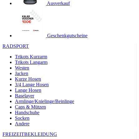
Ausverkauf
product[24119]
www.kalaswear.de
11 Monate 4
Wochen
product[24501]
www.kalaswear.de
11 Monate 4
Wochen
product[24535]
www.kalaswear.de
11 Monate 4
Geschenkgutscheine
Wochen
product[40000062]
www.kalaswear.de
11 Monate 4
RADSPORT
Wochen
Trikots Kurzarm
product[40000169]
www.kalaswear.de
11 Monate 4
Trikots Langarm
Wochen
Westen
product[40000883]
www.kalaswear.de
11 Monate 4
Jacken
Wochen
Kurze Hosen
3/4 Lange Hosen
product[40000771]
www.kalaswear.de
11 Monate 4
Wochen
Lange Hosen
Baselayer
product[40001468]
www.kalaswear.de
11 Monate 4
Armlinge/Knielinge/Beinlinge
Wochen
Caps & Mützen
product[24444]
www.kalaswear.de
11 Monate 4
Handschuhe
Wochen
Socken
Andere
product[40000996]
www.kalaswear.de
11 Monate 4
Wochen
FREIZEITBEKLEIDUNG
product[24243]
www.kalaswear.de
11 Monate 4