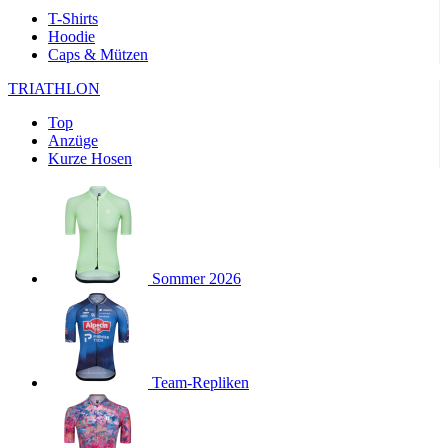
Wochen
T-Shirts
Hoodie
product[40000143]
www.kalaswear.de
11 Monate 4
Caps & Mützen
Wochen
product[40000376]
www.kalaswear.de
11 Monate 4
TRIATHLON
Wochen
Top
product[24218]
www.kalaswear.de
11 Monate 4
Anzüge
Wochen
Kurze Hosen
product[24291]
www.kalaswear.de
11 Monate 4
Wochen
product[40001024]
www.kalaswear.de
11 Monate 4
Wochen
product[40001036]
www.kalaswear.de
11 Monate 4
Wochen
Sommer 2026
product[40000167]
www.kalaswear.de
11 Monate 4
Wochen
product[24161]
www.kalaswear.de
11 Monate 4
Wochen
Team-Repliken
product[24053]
www.kalaswear.de
11 Monate 4
Wochen
product[24138]
www.kalaswear.de
11 Monate 4
Wochen