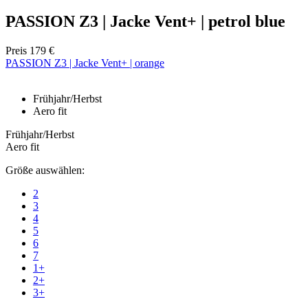
PASSION Z3 | Jacke Vent+ | petrol blue
Preis
179 €
Notwendig
Statistiken
Marketing
PASSION Z3 | Jacke Vent+ | orange
Funktionalität
Nich klassifiziert
Frühjahr/Herbst
Unbedingt erforderliche Cookies ermöglichen
Aero fit
wesentliche Kernfunktionen der Website wie die
Benutzeranmeldung und die Kontoverwaltung.
Frühjahr/Herbst
Ohne die unbedingt erforderlichen Cookies kann die
Website nicht ordnungsgemäß verwendet werden.
Aero fit
Anbieter
/
Größe auswählen:
Name
Ablaufdatum
Domäne
2
CookieScriptConsent
5 Monate 3
CookieScript
3
Wochen
.kalaswear.de
4
5
6
7
1+
2+
3+
ipCountry
www.kalaswear.de
11 Monate 4