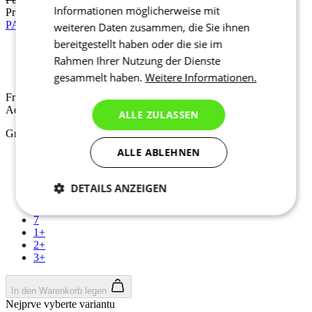
Informationen möglicherweise mit
Preis
161 €
PASSION Z3 | Jacke Vent+ | petrol blue
weiteren Daten zusammen, die Sie ihnen
bereitgestellt haben oder die sie im
Rahmen Ihrer Nutzung der Dienste
Frühjahr/Herbst
Aero fit
gesammelt haben.
Weitere Informationen.
Frühjahr/Herbst
Aero fit
ALLE ZULASSEN
Größe auswählen:
ALLE ABLEHNEN
2
3
4
DETAILS ANZEIGEN
5
6
Notwendig
Statistiken
Marketing
7
1+
2+
3+
Funktionalität
Nich klassifiziert
In den Warenkorb legen
Nejprve vyberte variantu