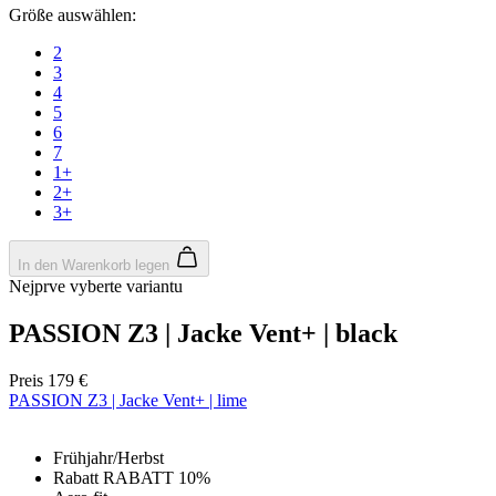
Größe auswählen:
2
3
4
5
6
7
1+
2+
3+
In den Warenkorb legen
Nejprve vyberte variantu
PASSION Z3 | Jacke Vent+ | black
Preis
179 €
PASSION Z3 | Jacke Vent+ | lime
Frühjahr/Herbst
Rabatt RABATT 10%