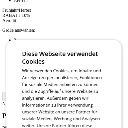
Aero fit
Frühjahr/Herbst
RABATT 10%
Aero fit
Größe auswählen:
2
3
4
Diese Webseite verwendet
5
Cookies
6
7
Wir verwenden Cookies, um Inhalte und
1+
Anzeigen zu personalisieren, Funktionen
2+
für soziale Medien anbieten zu können
3+
und die Zugriffe auf unsere Website zu
analysieren. Außerdem geben wir
In den Warenkorb legen
Nejprve vyberte variantu
Informationen zu Ihrer Verwendung
unserer Website an unsere Partner für
PASSION Z3 | Jacke Vent+ | lime
soziale Medien, Werbung und Analysen
weiter. Unsere Partner führen diese
Původní cena
179 €