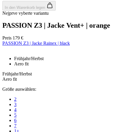
Wochen
In den Warenkorb legen
Nejprve vyberte variantu
PASSION Z3 | Jacke Vent+ | orange
laravel_session
1 Tag
Laravel LLC
www.kalaswear.de
Google
Preis
179 €
Privacy Policy
PASSION Z3 | Jacke Rainex | black
_se20session
www.kalaswear.de
11 Monate 4
Wochen
Frühjahr/Herbst
Aero fit
PHPSESSID
Session
PHP.net
www.kalaswear.de
Frühjahr/Herbst
Aero fit
Größe auswählen:
2
3
4
5
6
7
1+