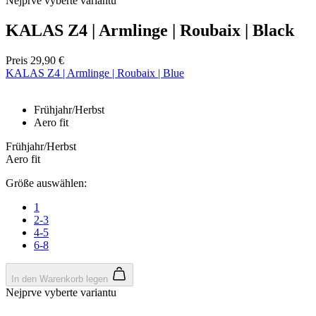
Nejprve vyberte variantu
KALAS Z4 | Armlinge | Roubaix | Black
Preis
29,90 €
KALAS Z4 | Armlinge | Roubaix | Blue
Google
Privacy Policy
Frühjahr/Herbst
Aero fit
VISITOR_PRIVACY_METADATA
5 Monate 4
YouTube
Wochen
.youtube.com
Frühjahr/Herbst
Aero fit
Größe auswählen:
1
2-3
4-5
6-8
In den Warenkorb legen
Nejprve vyberte variantu
ipCountry
www.kalaswear.de
1 Jahr