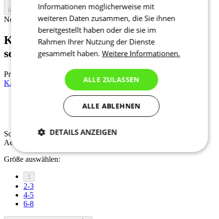
Informationen möglicherweise mit
In den Warenkorb legen
weiteren Daten zusammen, die Sie ihnen
Nejprve vyberte variantu
bereitgestellt haben oder die sie im
KALAS Z3 | Überschuhe PROJECT |
Rahmen Ihrer Nutzung der Dienste
schwarz
gesammelt haben.
Weitere Informationen.
Preis
64,90 €
ALLE ZULASSEN
KALAS Z4 | Armlinge | Lycra Pro | Black
ALLE ABLEHNEN
Sommer
Aero fit
DETAILS ANZEIGEN
Sommer
Aero fit
Notwendig
Statistiken
Marketing
Größe auswählen:
1
2-3
Funktionalität
Nich klassifiziert
4-5
6-8