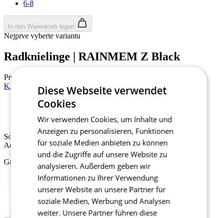
6-8
In den Warenkorb legen
Nejprve vyberte variantu
Radknielinge | RAINMEM Z Black
Preis
49,90 €
KALAS Z3 | Überschuhe PROJECT | schwarz
Diese Webseite verwendet
Cookies
Sommer
Wir verwenden Cookies, um Inhalte und
Aero Tight Fit
Anzeigen zu personalisieren, Funktionen
Sommer
für soziale Medien anbieten zu können
Aero Tight Fit
und die Zugriffe auf unsere Website zu
Größe auswählen:
analysieren. Außerdem geben wir
Informationen zu Ihrer Verwendung
37-39
40-42
unserer Website an unsere Partner für
43-45
soziale Medien, Werbung und Analysen
46-48
weiter. Unsere Partner führen diese