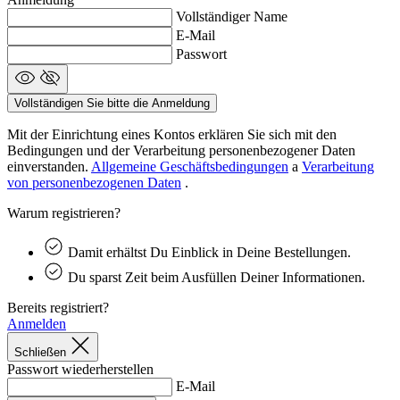
Vollständiger Name
product[24149]
www.kalaswear.de
1 Jahr
E-Mail
product[40001620]
www.kalaswear.de
1 Jahr
Passwort
product[24377]
www.kalaswear.de
1 Jahr
product[24258]
www.kalaswear.de
1 Jahr
Vollständigen Sie bitte die Anmeldung
product[24391]
www.kalaswear.de
1 Jahr
Mit der Einrichtung eines Kontos erklären Sie sich mit den
product[40003673]
www.kalaswear.de
1 Jahr
Bedingungen und der Verarbeitung personenbezogener Daten
einverstanden.
Allgemeine Geschäftsbedingungen
a
Verarbeitung
product[40001888]
www.kalaswear.de
1 Jahr
von personenbezogenen Daten
.
product[24138]
www.kalaswear.de
1 Jahr
Warum registrieren?
product[40003327]
www.kalaswear.de
1 Jahr
Damit erhältst Du Einblick in Deine Bestellungen.
product[40001915]
www.kalaswear.de
1 Jahr
Du sparst Zeit beim Ausfüllen Deiner Informationen.
product[24182]
www.kalaswear.de
1 Jahr
product[40001872]
www.kalaswear.de
1 Jahr
Bereits registriert?
Anmelden
product[40001961]
www.kalaswear.de
1 Jahr
Schließen
product[40001037]
www.kalaswear.de
1 Jahr
Passwort wiederherstellen
product[40001044]
www.kalaswear.de
1 Jahr
E-Mail