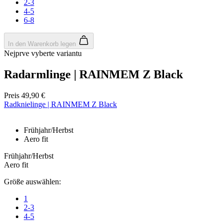
2-3
4-5
6-8
In den Warenkorb legen
Nejprve vyberte variantu
Radarmlinge | RAINMEM Z Black
Preis
49,90 €
Radknielinge | RAINMEM Z Black
Frühjahr/Herbst
Aero fit
Frühjahr/Herbst
Aero fit
Größe auswählen:
1
2-3
4-5