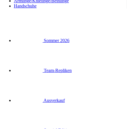
Armlinge/Knielinge/Beinlinge
Handschuhe
Sommer 2026
Team-Repliken
Ausverkauf
Special Editions