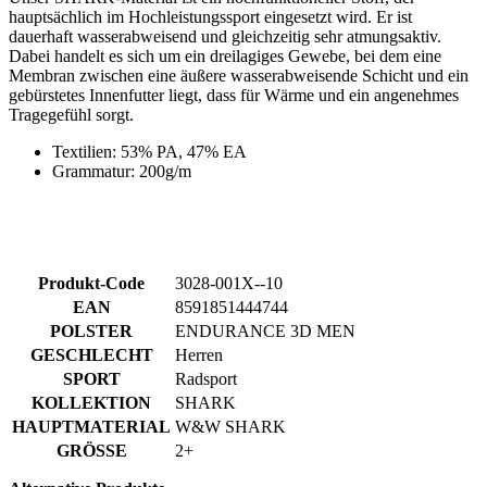
gebürstetes Innenfutter liegt, dass für Wärme und ein angenehmes
Tragegefühl sorgt.
Textilien: 53% PA, 47% EA
Grammatur: 200g/m
Produkt-Code
3028-001X--10
EAN
8591851444744
POLSTER
ENDURANCE 3D MEN
GESCHLECHT
Herren
SPORT
Radsport
KOLLEKTION
SHARK
HAUPTMATERIAL
W&W SHARK
GRÖSSE
2+
Alternative Produkte
Herren Kurze Trägerhose GRAVEL | PASSION Z4 Anthracite