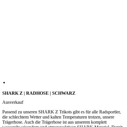
SHARK Z | RADHOSE | SCHWARZ
Ausverkauf
Passend zu unseren SHARK Z Trikots gibt es für alle Radsportler,
die schlechtem Wetter und kalten Temperaturen trotzen, unsere
Trägerhose. Auch die Trägerhose ist aus unserem komplett
wasserabweisendem und atmungsaktiven SHARK-Material. Damit
bleibst Du an regnerischen Tagen warm und trocken.
GRÖSSE
2
3
4
5
6
7
1+
2+
3+