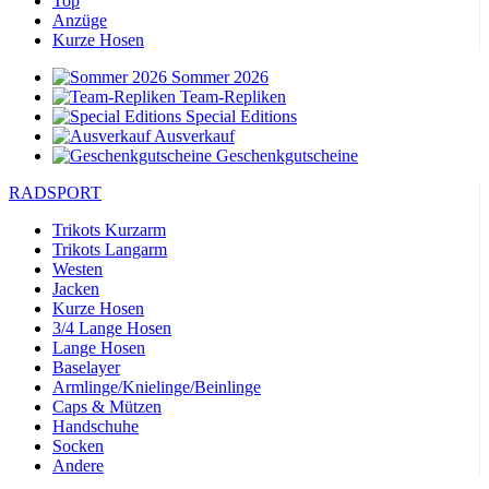
Top
Anzüge
Kurze Hosen
Sommer 2026
Team-Repliken
Special Editions
Ausverkauf
Geschenkgutscheine
RADSPORT
Trikots Kurzarm
Trikots Langarm
Westen
Jacken
Kurze Hosen
3/4 Lange Hosen
Lange Hosen
Baselayer
Armlinge/Knielinge/Beinlinge
Caps & Mützen
Handschuhe
Socken
Andere