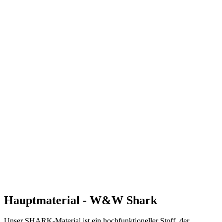
Hauptmaterial - W&W Shark
Unser SHARK-Material ist ein hochfunktioneller Stoff, der
hauptsächlich im Hochleistungssport eingesetzt wird. Er ist
dauerhaft wasserabweisend und gleichzeitig sehr atmungsaktiv.
Dabei handelt es sich um ein dreilagiges Gewebe, bei dem eine
Membran zwischen eine äußere wasserabweisende Schicht und ein