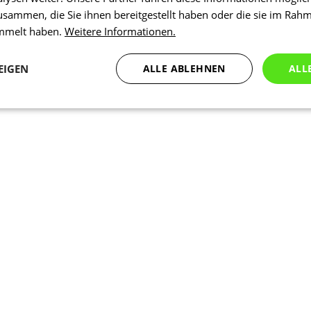
usammen, die Sie ihnen bereitgestellt haben oder die sie im Rah
ammelt haben.
Weitere Informationen.
EIGEN
ALLE ABLEHNEN
ALL
Statistiken
Marketing
Funktionalität
N
Notwendig
Statistiken
Marketing
Funktionalität
Nich klassifiziert
che Cookies ermöglichen wesentliche Kernfunktionen der Website wie die Benutzeran
ne die unbedingt erforderlichen Cookies kann die Website nicht ordnungsgemäß ver
Anbieter
/
Ablaufdatum
Beschreibung
Domäne
1 Tag
Intern verwendet laravel laravel_se
Laravel LLC
Sitzungsinstanz für einen Benutzer z
www.kalaswear.de