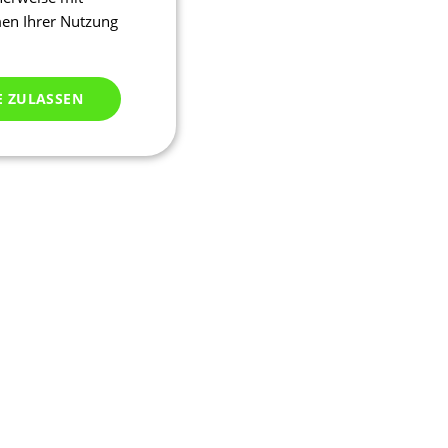
men Ihrer Nutzung
E ZULASSEN
ich klassifiziert
meldung und die
wendet werden.
ssion, um eine
u identifizieren