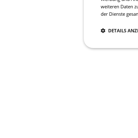
weiteren Daten z
der Dienste ges
DETAILS ANZ
Notwendig
Unbedingt erforderli
Kontoverwaltung. Oh
Name
laravel_session