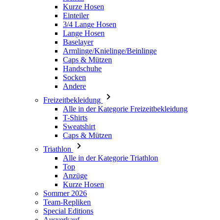
Armlinge/Knielinge/Beinlinge
Caps & Mützen
Handschuhe
Socken
Andere
Freizeitbekleidung
Alle in der Kategorie Freizeitbekleidung
T-Shirts
Sweatshirt
Caps & Mützen
Triathlon
Alle in der Kategorie Triathlon
Top
Anzüge
Kurze Hosen
Sommer 2026
Team-Repliken
Special Editions
Ausverkauf
Geschenkgutscheine
Damen
Alle in der Kategorie Damen