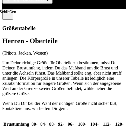
Germany / Deutschland
© 2026 KALAS Sportswear
Schließen
VISITOR_PRIVACY_METADATA
5 Monate 4
YouTube
Wochen
.youtube.com
Größentabelle
Herren - Oberteile
(Trikots, Jacken, Westen)
Um Deine richtige Größe für Oberteile zu bestimmen, misst Du
Deinen Brustumfang, indem Du das Maßband um die Brust und
unter die Achseln führst. Das Maßband sollte eng, aber nicht straff
ipCountry
www.kalaswear.de
1 Jahr
anliegen. Die Körpergröße in unserer Tabelle ist lediglich eine
Zusatzinformation für längere Größen. Wenn sich der angegebene
Wert an der Grenze zweier Größen befindet, wähle lieber die
größere Größe.
Wenn Du Dir bei der Wahl der richtigen Größe nicht sicher bist,
CookieScriptConsent
5 Monate 3
CookieScript
kontaktiere uns, wir helfen Dir gern.
Wochen
.kalaswear.de
Brustumfang
80-
84-
88-
92-
96-
100-
104-
112-
120-