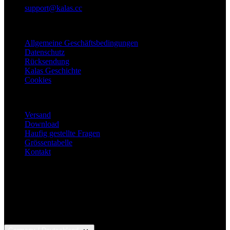
Unbedingt erforderliche Cookies ermöglichen
support@kalas.cc
wesentliche Kernfunktionen der Website wie die
Benutzeranmeldung und die Kontoverwaltung.
Informationen
Ohne die unbedingt erforderlichen Cookies kann die
Website nicht ordnungsgemäß verwendet werden.
Allgemeine Geschäftsbedingungen
Anbieter
/
Datenschutz
Name
Ablaufdatum
Domäne
Rücksendung
Kalas Geschichte
laravel_session
1 Tag
Laravel LLC
Cookies
www.kalaswear.de
Für Kunden
PHPSESSID
Sitzung
PHP.net
Versand
www.kalaswear.de
Download
Haufig gestellte Fragen
Grössentabelle
Kontakt
Google
Privacy Policy