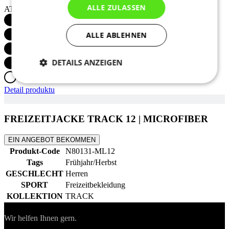
ALLE ZULASSEN
ATMUNGSAKTIVITÄT
ALLE ABLEHNEN
DETAILS ANZEIGEN
Notwendig
Statistiken
Marketing
Detail produktu
FREIZEITJACKE TRACK 12 | MICROFIBER
Funktionalität
Nich klassifiziert
EIN ANGEBOT BEKOMMEN
Produkt-Code
N80131-ML12
Tags
Frühjahr/Herbst
GESCHLECHT
Herren
SPORT
Freizeitbekleidung
KOLLEKTION
TRACK
Notwendig
Statistiken
Marketing
Kontakt
Funktionalität
Nich klassifiziert
Wir helfen Ihnen gern.