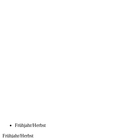
Frühjahr/Herbst
Frühjahr/Herbst
BASE Z1 | LANGARM-
FUNKTIONSSHIRT MERINO GRAU