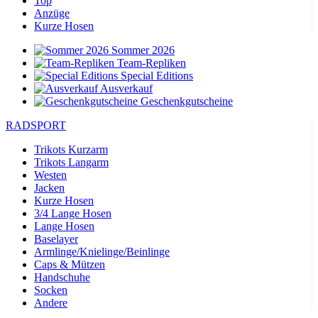
Top
Anzüge
Kurze Hosen
Sommer 2026
Team-Repliken
Special Editions
Ausverkauf
Geschenkgutscheine
RADSPORT
Trikots Kurzarm
Trikots Langarm
Westen
Jacken
Kurze Hosen
3/4 Lange Hosen
Lange Hosen
Baselayer
Armlinge/Knielinge/Beinlinge
Caps & Mützen
Handschuhe
Socken
Andere