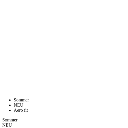
Sommer
NEU
Aero fit
Sommer
NEU
Aero fit
HERREN KURZARM RADTRIKOT
RAZOR | PASSION Z6 DESERT PEACH