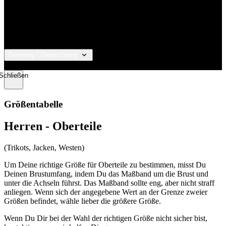
Germany / Deutschland
© 2026 KALAS Sportswear
Schließen
Name
Anbieter
Anbieter
/
Domäne
/
Ablaufdatum
Beschre
Größentabelle
Name
Ablaufdatum
Domäne
_bra_functionality
.kalaswear.de
Sitzung
Anbieter
/
Name
Abla
Herren - Oberteile
product[40001913]
www.kalaswear.de
1 Jahr
Domäne
basketCookieId
.www.kalaswear.de
2 Wochen 6
Dieses
Anbieter
/
Name
Ablaufdatum
Tage
Cookie 
Besch
product[24188]
www.kalaswear.de
1 Jahr
_bra_perfor
.kalaswear.de
1 
Domäne
verwend
(Trikots, Jacken, Westen)
um die
product[24521]
www.kalaswear.de
1 Jahr
_clsk
1
Microsoft
_bra_target
.kalaswear.de
1 Jahr
Element
.kalaswear.de
Um Deine richtige Größe für Oberteile zu bestimmen, misst Du
erinnern
product[40004124]
www.kalaswear.de
1 Jahr
MR
1 Woche
Dies i
Microsoft
Deinen Brustumfang, indem Du das Maßband um die Brust und
ein Ben
MSN-C
Corporation
in ihren
unter die Achseln führst. Das Maßband sollte eng, aber nicht straff
product[24298]
www.kalaswear.de
1 Jahr
Dritta
.c.bing.com
Warenk
anliegen. Wenn sich der angegebene Wert an der Grenze zweier
dem w
gelegt h
product[24155]
www.kalaswear.de
1 Jahr
der We
Größen befindet, wähle lieber die größere Größe.
wie sie
inter
die Web
product[24533]
www.kalaswear.de
1 Jahr
messe
navigier
Wenn Du Dir bei der Wahl der richtigen Größe nicht sicher bist,