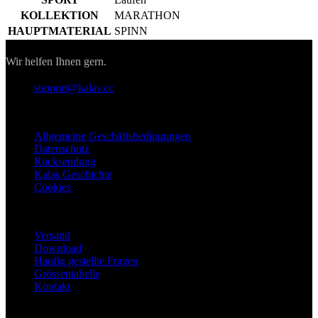
KOLLEKTION
MARATHON
Google
HAUPTMATERIAL
SPINN
Privacy Policy
Kontakt
Wir helfen Ihnen gern.
VISITOR_PRIVACY_METADATA
5 Monate 4
YouTube
Wochen
support@kalas.cc
.youtube.com
Informationen
Allgemeine Geschäftsbedingungen
Datenschutz
Rücksendung
Kalas Geschichte
Cookies
Für Kunden
Versand
ipCountry
www.kalaswear.de
1 Jahr
Download
Haufig gestellte Fragen
Grössentabelle
Kontakt
CookieScriptConsent
5 Monate 3
CookieScript
Wochen
.kalaswear.de