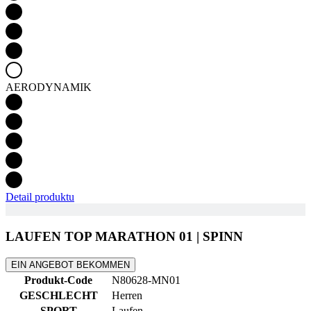
Funktionalität
Nich klassifiziert
Unbedingt erforderliche Cookies ermöglichen
wesentliche Kernfunktionen der Website wie die
Benutzeranmeldung und die Kontoverwaltung.
Ohne die unbedingt erforderlichen Cookies kann die
AERODYNAMIK
Website nicht ordnungsgemäß verwendet werden.
Anbieter
/
Name
Ablaufdatum
Domäne
laravel_session
1 Tag
Laravel LLC
www.kalaswear.de
PHPSESSID
Sitzung
PHP.net
Detail produktu
www.kalaswear.de
LAUFEN TOP MARATHON 01 | SPINN
EIN ANGEBOT BEKOMMEN
Produkt-Code
N80628-MN01
GESCHLECHT
Herren
SPORT
Laufen