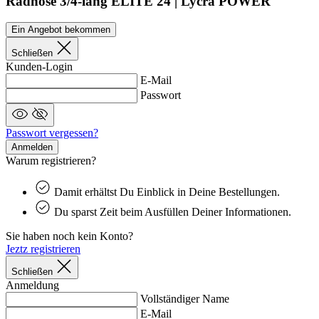
Radhose 3/4-lang ELITE 24 | Lycra POWER
Name
Name
_bra_functionality
product[40001913]
Ein Angebot bekommen
_bra_perfor
basketCookieId
product[24188]
_bra_target
_clsk
Schließen
product[24521]
MR
Kunden-Login
E-Mail
product[40004124]
Passwort
product[24298]
YSC
_ga
product[24155]
Passwort vergessen?
LaVisitorNew
product[24533]
Anmelden
Warum registrieren?
product[40001966]
test_cookie
product[40001884]
Damit erhältst Du Einblick in Deine Bestellungen.
product[40001995]
Du sparst Zeit beim Ausfüllen Deiner Informationen.
SM
product[40001870]
Sie haben noch kein Konto?
_ga_6WWMMGNK3
product[23977]
LaSID
Jeztz registrieren
product[24526]
Schließen
_clck
Anmeldung
product[40000882]
_gcl_au
Vollständiger Name
product[40001887]
E-Mail