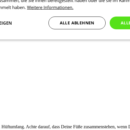
usammen, die Sie ihnen bereitgestellt haben oder die sie im Rah
ammelt haben.
Weitere Informationen.
EIGEN
ALLE ABLEHNEN
ALL
Statistiken
Marketing
Funktionalität
N
Notwendig
Statistiken
Marketing
Funktionalität
Nich klassifiziert
che Cookies ermöglichen wesentliche Kernfunktionen der Website wie die Benutzeran
ne die unbedingt erforderlichen Cookies kann die Website nicht ordnungsgemäß ver
Anbieter
/
Ablaufdatum
Beschreibung
Domäne
1 Tag
Intern verwendet laravel laravel_se
Laravel LLC
Sitzungsinstanz für einen Benutzer z
www.kalaswear.de
nen Hüftumfang. Achte darauf, dass Deine Füße zusammenstehen, wenn 