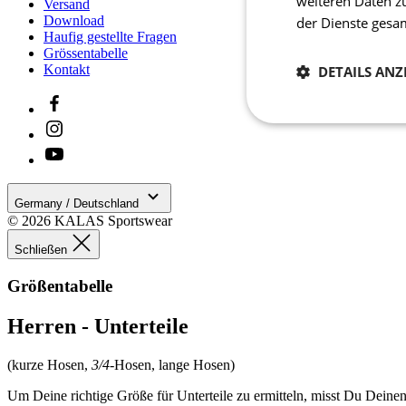
weiteren Daten z
Versand
Download
der Dienste ges
Haufig gestellte Fragen
Grössentabelle
Kontakt
DETAILS ANZ
Notwendig
Germany / Deutschland
© 2026 KALAS Sportswear
Schließen
Größentabelle
Unbedingt erforderli
Kontoverwaltung. Oh
Herren - Unterteile
Name
(kurze Hosen,
3/4-
Hosen, lange Hosen)
laravel_session
Um Deine richtige Größe für Unterteile zu ermitteln, misst Du Dei