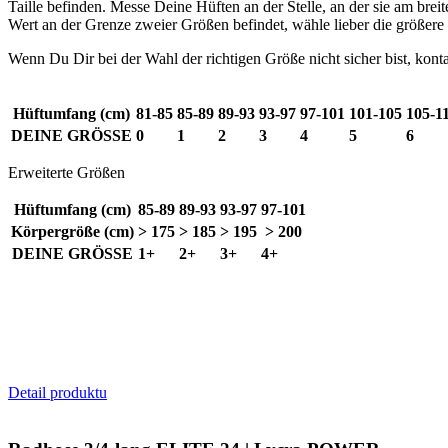
PHPSESSID
Taille befinden. Messe Deine Hüften an der Stelle, an der sie am brei
Wert an der Grenze zweier Größen befindet, wähle lieber die größere
Wenn Du Dir bei der Wahl der richtigen Größe nicht sicher bist, konta
Hüftumfang (cm)
81-85
85-89
89-93
93-97
97-101
101-105
105-1
DEINE GRÖSSE
0
1
2
3
4
5
6
VISITOR_PRIVACY_
Erweiterte Größen
Hüftumfang (cm)
85-89
89-93
93-97
97-101
Körpergröße (cm)
> 175
> 185
> 195
> 200
DEINE GRÖSSE
1+
2+
3+
4+
ipCountry
CookieScriptConse
Detail produktu
Name
Name