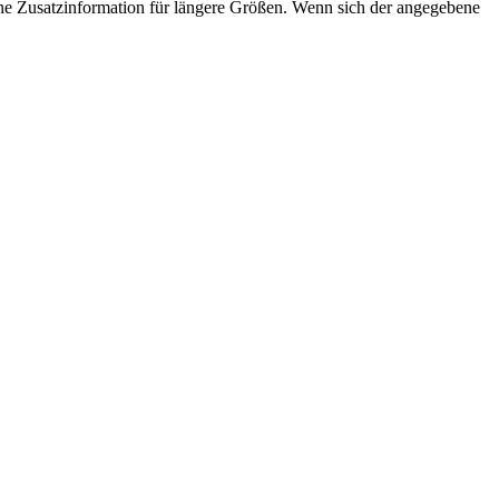
iert wird, die auf
 eine Zusatzinformation für längere Größen. Wenn sich der angegebene
eine allgemeine
et wird.
ine zufällig
 wie sie verwendet
in. Ein gutes Beispiel
meldestatus für
.
g der Einwilligungs-
Nutzers für ihre
sst Daten über die
g auf verschiedene
llungen, um
zen in zukünftigen
s basierend auf
okalisierte
chtern.
ipt.com-Dienst
stellungen für
s Cookie-Banner
ungsgemäß
eschreibung