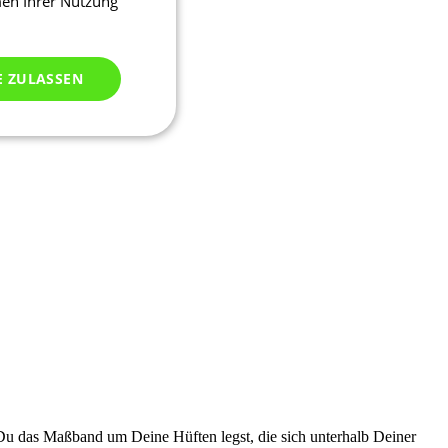
men Ihrer Nutzung
E ZULASSEN
ich klassifiziert
meldung und die
wendet werden.
ssion, um eine
u identifizieren
Du das Maßband um Deine Hüften legst, die sich unterhalb Deiner