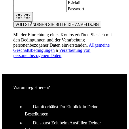
E-Mail
Passwort
VOLLSTÄNDIGEN SIE BITTE DIE ANMELDUNG
Mit der Einrichtung eines Kontos erklären Sie sich mit
den Bedingungen und der Verarbeitung
ipCountry
www.kalaswear.de
1 Jahr
personenbezogener Daten einverstanden.
Allgemeine
Geschäftsbedingungen
a
Verarbeitung von
personenbezogenen Daten
.
CookieScriptConsent
5 Monate 3
CookieScript
Wochen
.kalaswear.de
Warum registrieren?
Damit erhältst Du Einblick in Deine
Bestellungen.
Du sparst Zeit beim Ausfüllen Deiner