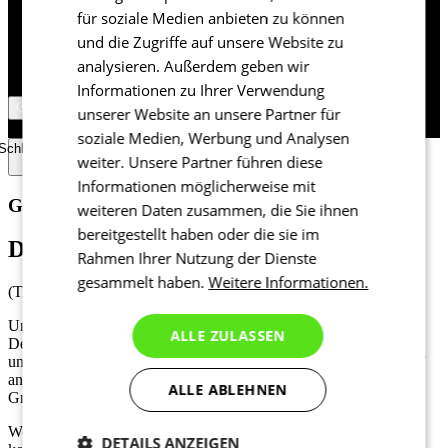
für soziale Medien anbieten zu können
und die Zugriffe auf unsere Website zu
analysieren. Außerdem geben wir
Informationen zu Ihrer Verwendung
Germany / Deutschland
unserer Website an unsere Partner für
© 2026 KALAS Sportswear
soziale Medien, Werbung und Analysen
Schließen
weiter. Unsere Partner führen diese
Informationen möglicherweise mit
Größentabelle
weiteren Daten zusammen, die Sie ihnen
bereitgestellt haben oder die sie im
Damen - Oberteile
Rahmen Ihrer Nutzung der Dienste
gesammelt haben.
Weitere Informationen.
(Trikots, Jacken, Westen)
Um Deine richtige Größe für Oberteile zu bestimmen, misst Du
ALLE ZULASSEN
Deinen Brustumfang, indem Du das Maßband um die Brust und
unter die Achseln führst. Das Maßband sollte eng, aber nicht straff
anliegen. Wenn sich der angegebene Wert an der Grenze zweier
ALLE ABLEHNEN
Größen befindet, wähle lieber die größere Größe.
Wenn Du Dir bei der Wahl der richtigen Größe nicht sicher bist,
DETAILS ANZEIGEN