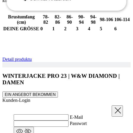
kontaktiere uns, wir helfen Dir gern.
Notwendig
Statistiken
Marketing
Brustumfang
78-
82-
86-
90-
94-
98-106
106-114
(cm)
82
86
90
94
98
DEINE GRÖSSE
0
1
2
3
4
5
6
Funktionalität
Nich klassifiziert
Detail produktu
WINTERJACKE PRO 23 | W&W DIAMOND |
Notwendig
Statistiken
Marketing
DAMEN
Funktionalität
Nich klassifiziert
EIN ANGEBOT BEKOMMEN
Unbedingt erforderliche Cookies ermöglichen
Kunden-Login
wesentliche Kernfunktionen der Website wie die
Benutzeranmeldung und die Kontoverwaltung.
Schließen
Ohne die unbedingt erforderlichen Cookies kann die
Website nicht ordnungsgemäß verwendet werden.
E-Mail
Passwort
Anbieter
/
Name
Ablaufdatum
Domäne