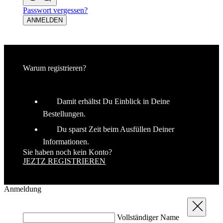
laravel_session
1 Tag
Laravel LLC
Passwort vergessen?
www.kalaswear.de
ANMELDEN
PHPSESSID
Sitzung
PHP.net
www.kalaswear.de
Warum registrieren?
Damit erhältst Du Einblick in Deine
Bestellungen.
Du sparst Zeit beim Ausfüllen Deiner
Informationen.
Google
Sie haben noch kein Konto?
Privacy Policy
JEZTZ REGISTRIEREN
VISITOR_PRIVACY_METADATA
5 Monate 4
YouTube
Wochen
Anmeldung
.youtube.com
Schließen
Vollständiger Name