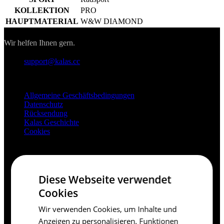
KOLLEKTION
PRO
HAUPTMATERIAL
W&W DIAMOND
Kontakt
Wir helfen Ihnen gern.
support@kalas.cc
Informationen
Allgemeine Geschäftsbedingungen
Datenschutz
Rücksendung
Kalas Geschichte
Cookies
Für Kunden
Versand
Download
Diese Webseite verwendet
Haufig gestellte Fragen
Cookies
Grössentabelle
Kontakt
Wir verwenden Cookies, um Inhalte und
Anzeigen zu personalisieren, Funktionen