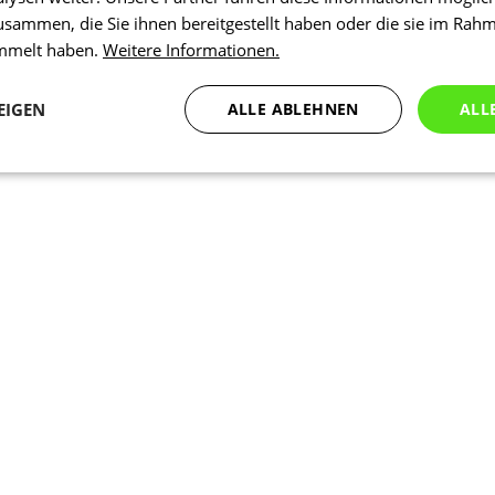
usammen, die Sie ihnen bereitgestellt haben oder die sie im Rah
ammelt haben.
Weitere Informationen.
EIGEN
ALLE ABLEHNEN
ALL
Statistiken
Marketing
Funktionalität
N
Notwendig
Statistiken
Marketing
Funktionalität
Nich klassifiziert
che Cookies ermöglichen wesentliche Kernfunktionen der Website wie die Benutzeran
ne die unbedingt erforderlichen Cookies kann die Website nicht ordnungsgemäß ver
Anbieter
/
Ablaufdatum
Beschreibung
Domäne
1 Tag
Intern verwendet laravel laravel_se
Laravel LLC
Sitzungsinstanz für einen Benutzer z
www.kalaswear.de