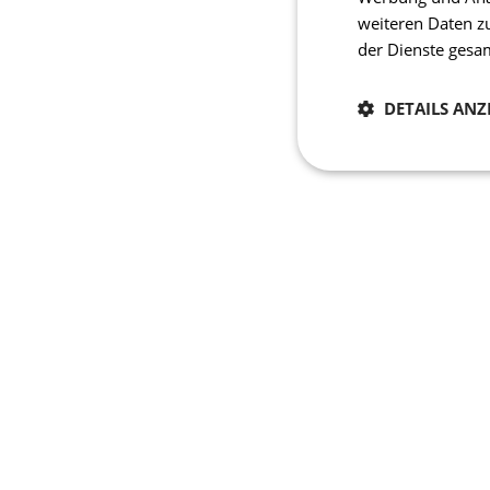
weiteren Daten z
der Dienste ges
DETAILS ANZ
Notwendig
Unbedingt erforderli
Kontoverwaltung. Oh
Name
laravel_session