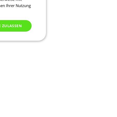
men Ihrer Nutzung
E ZULASSEN
ich klassifiziert
meldung und die
wendet werden.
ssion, um eine
u identifizieren