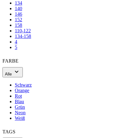
110-122
134-158
4
5
FARBE
Alle
Schwarz
Orange
Rot
Blau
Grün
Neon
Weiß
TAGS
Alle
Aero fit
Sommer