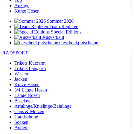
Top
Anzüge
Kurze Hosen
Sommer 2026
Team-Repliken
Special Editions
Ausverkauf
Geschenkgutscheine
RADSPORT
Trikots Kurzarm
Trikots Langarm
Westen
Jacken
Kurze Hosen
3/4 Lange Hosen
Lange Hosen
Baselayer
Armlinge/Knielinge/Beinlinge
Caps & Mützen
Handschuhe
Socken
Andere