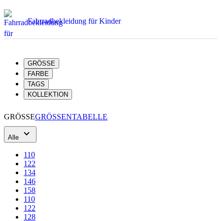
GRÖSSE
FARBE
TAGS
KOLLEKTION
GRÖSSE
GRÖSSENTABELLE
Alle
110
122
134
146
158
110
122
128
134
140
146
152
158