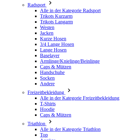
Westen
Jacken
Kurze Hosen
3/4 Lange Hosen
Lange Hosen
Baselayer
Armlinge/Knielinge/Beinlinge
Caps & Mützen
Handschuhe
Socken
Andere
Freizeitbekleidung
Alle in der Kategorie Freizeitbekleidung
T-Shirts
Hoodie
Caps & Mützen
Triathlon
Alle in der Kategorie Triathlon
Top
Anzüge
Kurze Hosen
Sommer 2026
Team-Repliken
Special Editions