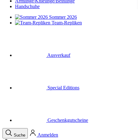
Armlinge/Knielinge/Beinlinge
Handschuhe
Sommer 2026
Team-Repliken
Ausverkauf
Special Editions
Geschenkgutscheine
Anmelden
Suche
Warenkorb
Ihr Warenkorb ist leer
Menü
Schließen