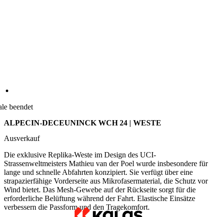
ale beendet
ALPECIN-DECEUNINCK WCH 24 | WESTE
Ausverkauf
Die exklusive Replika-Weste im Design des UCI-
Strassenweltmeisters Mathieu van der Poel wurde insbesondere für
lange und schnelle Abfahrten konzipiert. Sie verfügt über eine
strapazierfähige Vorderseite aus Mikrofasermaterial, die Schutz vor
Wind bietet. Das Mesh-Gewebe auf der Rückseite sorgt für die
erforderliche Belüftung während der Fahrt. Elastische Einsätze
verbessern die Passform und den Tragekomfort.
Alternative Produkte
PURE Z | Weste | fluo