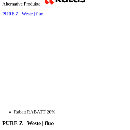
Rabatt RABATT 20%
PURE Z | Weste | fluo
Původní cena
109 €
Preis
87,20 €
DETAILS
PASSION Z4 | Weste Temps | Black