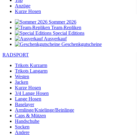
Top
Anzüge
Kurze Hosen
Sommer 2026
Team-Repliken
Special Editions
Ausverkauf
Geschenkgutscheine
RADSPORT
Trikots Kurzarm
Trikots Langarm
Westen
Jacken
Kurze Hosen
3/4 Lange Hosen
Lange Hosen
Baselayer
Armlinge/Knielinge/Beinlinge
Caps & Mützen
Handschuhe
Socken
Andere