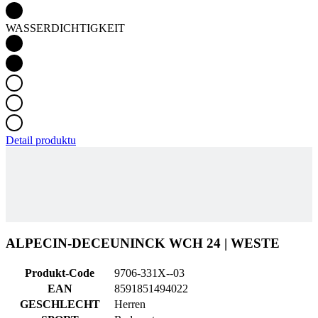
Detail produktu
ALPECIN-DECEUNINCK WCH 24 | WESTE
Produkt-Code
9706-331X--03
EAN
8591851494022
GESCHLECHT
Herren
SPORT
Radsport
KOLLEKTION
ALPECIN-DECEUNINCK
HAUPTMATERIAL
MICROFIBER
GRÖSSE
3