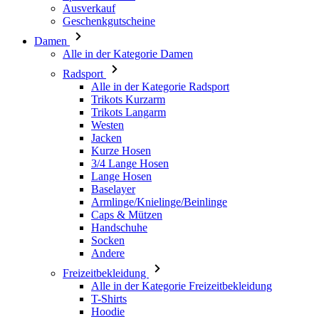
Ausverkauf
Geschenkgutscheine
Damen
Alle in der Kategorie Damen
Radsport
Alle in der Kategorie Radsport
Trikots Kurzarm
Trikots Langarm
Westen
Jacken
Kurze Hosen
3/4 Lange Hosen
Lange Hosen
Baselayer
Armlinge/Knielinge/Beinlinge
Caps & Mützen
Handschuhe
Socken
Andere
Freizeitbekleidung
Alle in der Kategorie Freizeitbekleidung
T-Shirts
Hoodie