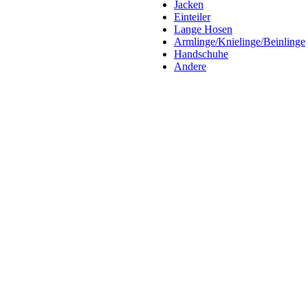
Jacken
Einteiler
Lange Hosen
Armlinge/Knielinge/Beinlinge
Handschuhe
Andere