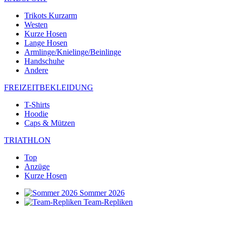
Trikots Kurzarm
Westen
Kurze Hosen
Lange Hosen
Armlinge/Knielinge/Beinlinge
Handschuhe
Andere
FREIZEITBEKLEIDUNG
T-Shirts
Hoodie
Caps & Mützen
TRIATHLON
Top
Anzüge
Kurze Hosen
Sommer 2026
Team-Repliken