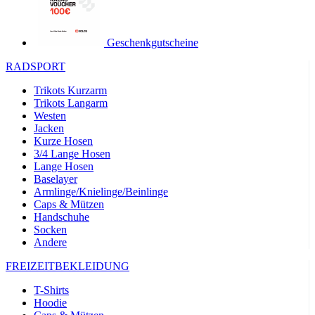
product[24149]
www.kalaswear.de
1 Jahr
product[40001620]
www.kalaswear.de
1 Jahr
Geschenkgutscheine
product[24377]
www.kalaswear.de
1 Jahr
RADSPORT
product[24258]
www.kalaswear.de
1 Jahr
Trikots Kurzarm
product[24391]
www.kalaswear.de
1 Jahr
Trikots Langarm
Westen
product[40003673]
www.kalaswear.de
1 Jahr
Jacken
product[40001888]
www.kalaswear.de
1 Jahr
Kurze Hosen
3/4 Lange Hosen
product[24138]
www.kalaswear.de
1 Jahr
Lange Hosen
Baselayer
product[40003327]
www.kalaswear.de
1 Jahr
Armlinge/Knielinge/Beinlinge
product[40001915]
www.kalaswear.de
1 Jahr
Caps & Mützen
Handschuhe
product[24182]
www.kalaswear.de
1 Jahr
Socken
product[40001872]
www.kalaswear.de
1 Jahr
Andere
product[40001961]
www.kalaswear.de
1 Jahr
FREIZEITBEKLEIDUNG
product[40001037]
www.kalaswear.de
1 Jahr
T-Shirts
product[40001044]
www.kalaswear.de
1 Jahr
Hoodie