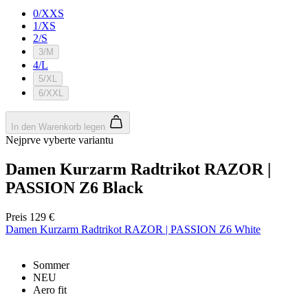
0/XXS
1/XS
2/S
3/M
4/L
5/XL
6/XXL
In den Warenkorb legen
Nejprve vyberte variantu
Damen Kurzarm Radtrikot RAZOR |
PASSION Z6 Black
Preis
129 €
Damen Kurzarm Radtrikot RAZOR | PASSION Z6 White
Sommer
NEU
Aero fit