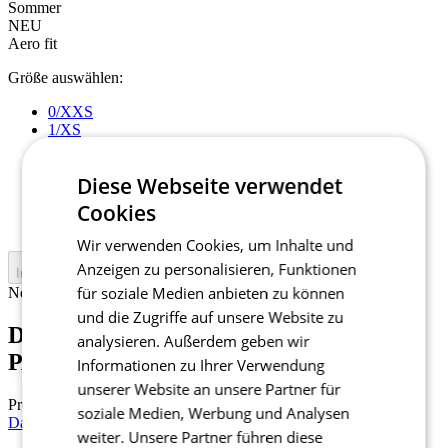
Sommer
NEU
Aero fit
Größe auswählen:
0/XXS
1/XS
2/S
3/M
Diese Webseite verwendet
4/L
5/XL
Cookies
6/XXL
Wir verwenden Cookies, um Inhalte und
Anzeigen zu personalisieren, Funktionen
In den Warenkorb legen
für soziale Medien anbieten zu können
Nejprve vyberte variantu
und die Zugriffe auf unsere Website zu
Damen Kurzarm Radtrikot RAZOR |
analysieren. Außerdem geben wir
PASSION Z6 White
Informationen zu Ihrer Verwendung
unserer Website an unsere Partner für
Preis
129 €
soziale Medien, Werbung und Analysen
Damen Kurzarm Radtrikot RAZOR | PASSION Z6 Racing Red
weiter. Unsere Partner führen diese