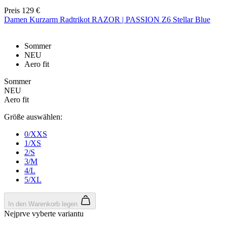
Preis
129 €
Damen Kurzarm Radtrikot RAZOR | PASSION Z6 Stellar Blue
Notwendig
Statistiken
Marketing
Sommer
NEU
Funktionalität
Nich klassifiziert
Aero fit
Unbedingt erforderliche Cookies ermöglichen
Sommer
wesentliche Kernfunktionen der Website wie die
NEU
Benutzeranmeldung und die Kontoverwaltung.
Aero fit
Ohne die unbedingt erforderlichen Cookies kann die
Website nicht ordnungsgemäß verwendet werden.
Größe auswählen:
Anbieter
/
Name
Ablaufdatum
Domäne
0/XXS
1/XS
laravel_session
1 Tag
Laravel LLC
2/S
www.kalaswear.de
3/M
4/L
5/XL
PHPSESSID
Sitzung
PHP.net
www.kalaswear.de
In den Warenkorb legen
Nejprve vyberte variantu