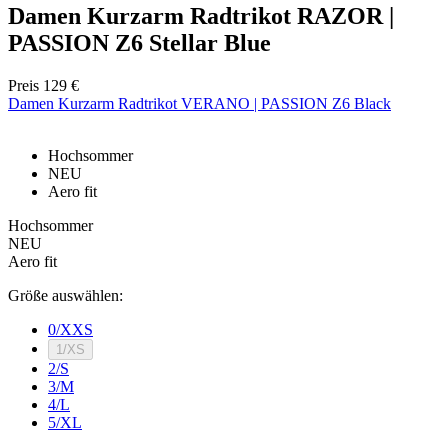
Damen Kurzarm Radtrikot RAZOR |
PASSION Z6 Stellar Blue
Preis
129 €
Damen Kurzarm Radtrikot VERANO | PASSION Z6 Black
Google
Privacy Policy
Hochsommer
NEU
Aero fit
VISITOR_PRIVACY_METADATA
5 Monate 4
YouTube
Wochen
.youtube.com
Hochsommer
NEU
Aero fit
Größe auswählen:
0/XXS
1/XS
2/S
3/M
4/L
ipCountry
www.kalaswear.de
1 Jahr
5/XL