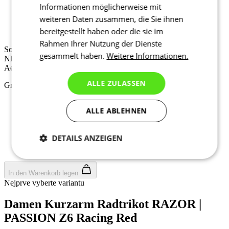
Informationen möglicherweise mit
Sommer
weiteren Daten zusammen, die Sie ihnen
NEU
bereitgestellt haben oder die sie im
Aero fit
Rahmen Ihrer Nutzung der Dienste
Sommer
gesammelt haben.
Weitere Informationen.
NEU
Aero fit
ALLE ZULASSEN
Größe auswählen:
0/XXS
ALLE ABLEHNEN
1/XS
2/S
3/M
DETAILS ANZEIGEN
4/L
5/XL
Notwendig
Statistiken
Marketing
In den Warenkorb legen
Nejprve vyberte variantu
Funktionalität
Nich klassifiziert
Damen Kurzarm Radtrikot RAZOR |
PASSION Z6 Racing Red