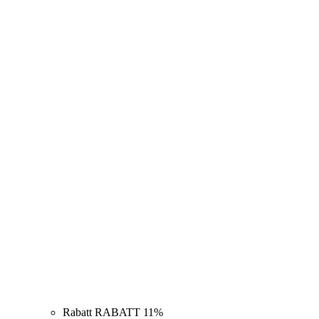
Rabatt RABATT 11%
Limitierte Auflage
RABATT 11%
Limitierte Auflage