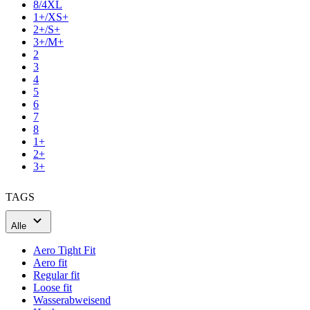
3
4
5
6
7
8
1+
2+
3+
TAGS
Alle
Aero Tight Fit
Aero fit
Regular fit
Loose fit
Wasserabweisend
Hochsommer
Sommer
Frühjahr/Herbst
FARBE