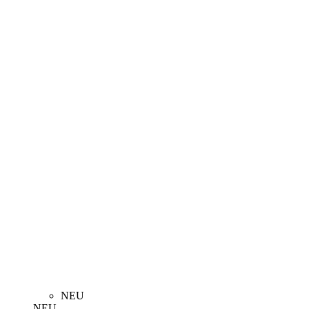
NEU
NEU
SPARKASSEN MÜNSTERLAND
GIRO Z6 | TRIKOT