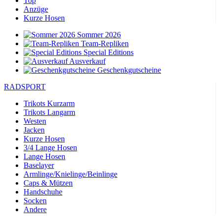
Top
Anzüge
Kurze Hosen
Sommer 2026
Team-Repliken
Special Editions
Ausverkauf
Geschenkgutscheine
RADSPORT
Trikots Kurzarm
Trikots Langarm
Westen
Jacken
Kurze Hosen
3/4 Lange Hosen
Lange Hosen
Baselayer
Armlinge/Knielinge/Beinlinge
Caps & Mützen
Handschuhe
Socken
Andere