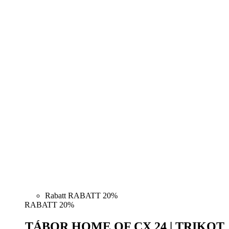
Rabatt RABATT 20%
RABATT 20%
TÁBOR HOME OF CX 24 | TRIKOT
Původní cena
89 €
Preis
71,20 €
ALPECIN-DECEUNINCK MP 25 | Trikot