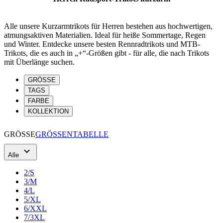
und Winter. Entdecke unsere besten Rennradtrikots und MTB-
Trikots, die es auch in „+“-Größen gibt - für alle, die nach Trikots
mit Überlänge suchen.
GRÖSSE
TAGS
FARBE
KOLLEKTION
GRÖSSE
GRÖSSENTABELLE
Alle
2/S
3/M
4/L
5/XL
6/XXL
7/3XL
8/4XL
1+/XS+
2+/S+
3+/M+
2