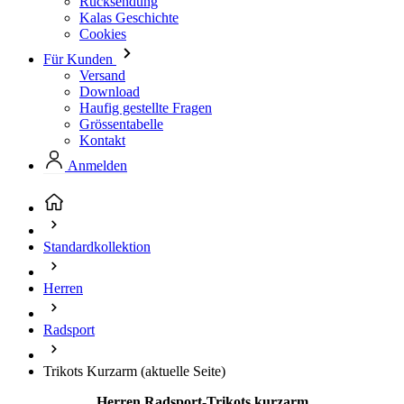
Download
Haufig gestellte Fragen
Grössentabelle
Kontakt
Anmelden
Standardkollektion
Herren
Radsport
Trikots Kurzarm
(aktuelle Seite)
Herren Radsport-Trikots kurzarm
Alle unsere Kurzarmtrikots für Herren bestehen aus hochwertigen,
atmungsaktiven Materialien. Ideal für heiße Sommertage, Regen