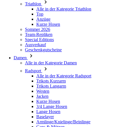
Triathlon
product[24149]
www.kalaswear.de
1 Jahr
Alle in der Kategorie Triathlon
Top
product[40001620]
www.kalaswear.de
1 Jahr
Anzüge
product[24377]
www.kalaswear.de
1 Jahr
Kurze Hosen
Sommer 2026
product[24258]
www.kalaswear.de
1 Jahr
Team-Repliken
product[24391]
www.kalaswear.de
1 Jahr
Special Editions
Ausverkauf
product[40003673]
www.kalaswear.de
1 Jahr
Geschenkgutscheine
product[40001888]
www.kalaswear.de
1 Jahr
Damen
Alle in der Kategorie Damen
product[24138]
www.kalaswear.de
1 Jahr
Radsport
product[40003327]
www.kalaswear.de
1 Jahr
Alle in der Kategorie Radsport
product[40001915]
www.kalaswear.de
1 Jahr
Trikots Kurzarm
Trikots Langarm
product[24182]
www.kalaswear.de
1 Jahr
Westen
Jacken
product[40001872]
www.kalaswear.de
1 Jahr
Kurze Hosen
product[40001961]
www.kalaswear.de
1 Jahr
3/4 Lange Hosen
Lange Hosen
product[40001037]
www.kalaswear.de
1 Jahr
Baselayer
product[40001044]
www.kalaswear.de
1 Jahr
Armlinge/Knielinge/Beinlinge
Caps & Mützen