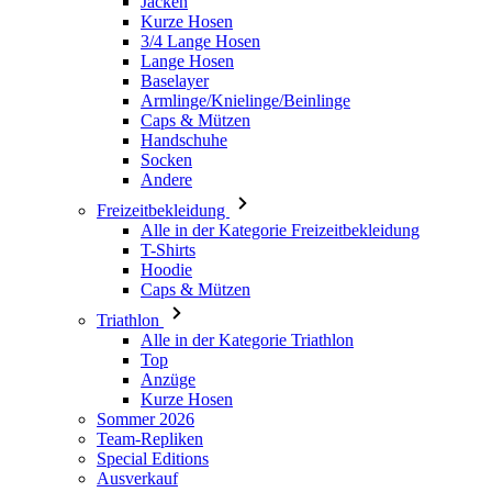
Armlinge/Knielinge/Beinlinge
Caps & Mützen
Handschuhe
Socken
Andere
Freizeitbekleidung
Alle in der Kategorie Freizeitbekleidung
T-Shirts
Hoodie
Caps & Mützen
Triathlon
Alle in der Kategorie Triathlon
Top
Anzüge
Kurze Hosen
Sommer 2026
Team-Repliken
Special Editions
Ausverkauf
Geschenkgutscheine
Kinder
Alle in der Kategorie Kinder
Radsport