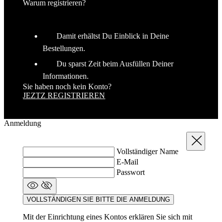
Bestellungen.
Du sparst Zeit beim Ausfüllen Deiner
Informationen.
Sie haben noch kein Konto?
JEZTZ REGISTRIEREN
Anmeldung
Schließen
Vollständiger Name
E-Mail
Passwort
VOLLSTÄNDIGEN SIE BITTE DIE ANMELDUNG
Mit der Einrichtung eines Kontos erklären Sie sich mit
den Bedingungen und der Verarbeitung
personenbezogener Daten einverstanden.
Allgemeine
Geschäftsbedingungen
a
Verarbeitung von
personenbezogenen Daten
.