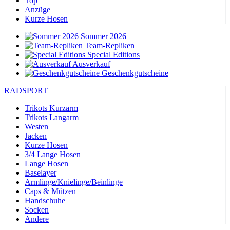
Top
Anzüge
Kurze Hosen
Sommer 2026
Team-Repliken
Special Editions
Ausverkauf
Geschenkgutscheine
RADSPORT
Trikots Kurzarm
Trikots Langarm
Westen
Jacken
Kurze Hosen
3/4 Lange Hosen
Lange Hosen
Baselayer
Armlinge/Knielinge/Beinlinge
Caps & Mützen
Handschuhe
Socken
Andere