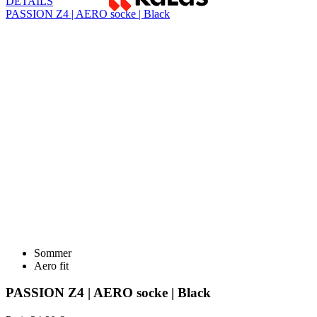
Sommer
Aero fit
PASSION Z4 | AERO socke | Black
Preis
34,90 €
DETAILS
KALAS Z3 | Lange Radsocke | white