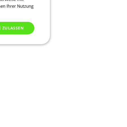
men Ihrer Nutzung
E ZULASSEN
ich klassifiziert
meldung und die
wendet werden.
ssion, um eine
u identifizieren