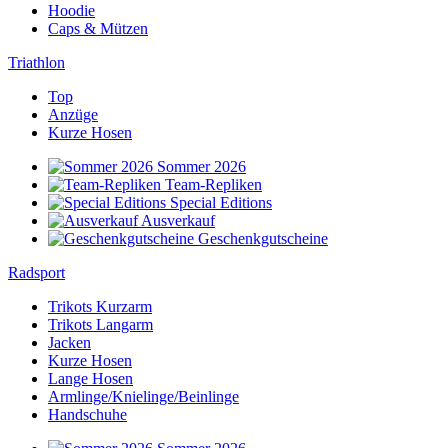
Hoodie
Caps & Mützen
Triathlon
Top
Anzüge
Kurze Hosen
Sommer 2026
Team-Repliken
Special Editions
Ausverkauf
Geschenkgutscheine
Radsport
Trikots Kurzarm
Trikots Langarm
Jacken
Kurze Hosen
Lange Hosen
Armlinge/Knielinge/Beinlinge
Handschuhe