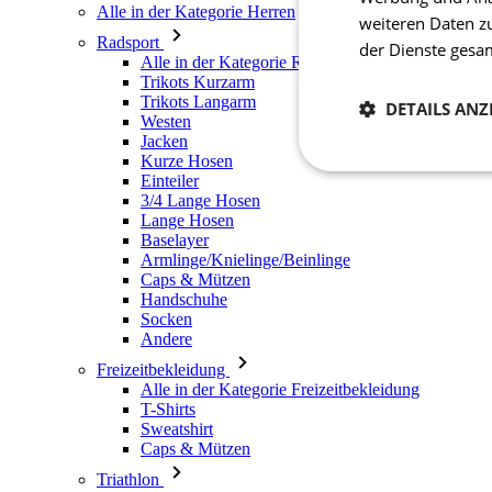
Alle in der Kategorie Herren
weiteren Daten z
Radsport
der Dienste ges
Alle in der Kategorie Radsport
Trikots Kurzarm
Trikots Langarm
DETAILS ANZ
Westen
Jacken
Kurze Hosen
Notwendig
Einteiler
3/4 Lange Hosen
Lange Hosen
Baselayer
Armlinge/Knielinge/Beinlinge
Caps & Mützen
Handschuhe
Socken
Andere
Freizeitbekleidung
Unbedingt erforderli
Kontoverwaltung. Oh
Alle in der Kategorie Freizeitbekleidung
T-Shirts
Sweatshirt
Name
Caps & Mützen
laravel_session
Triathlon