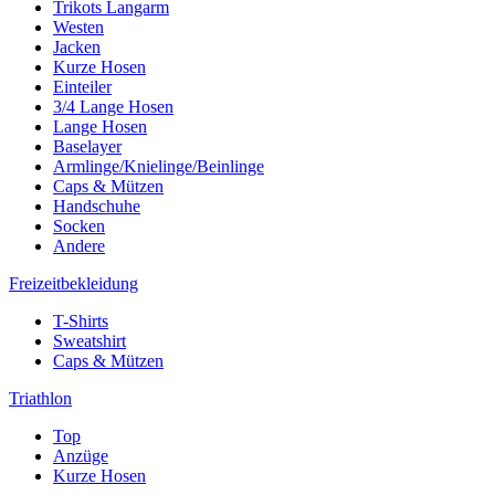
Trikots Langarm
Westen
Jacken
Kurze Hosen
Einteiler
3/4 Lange Hosen
Lange Hosen
Baselayer
Armlinge/Knielinge/Beinlinge
Caps & Mützen
Handschuhe
Socken
Andere
Freizeitbekleidung
T-Shirts
Sweatshirt
Caps & Mützen
Triathlon
Top
Anzüge
Kurze Hosen