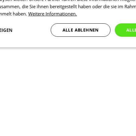
usammen, die Sie ihnen bereitgestellt haben oder die sie im Rah
ammelt haben.
Weitere Informationen.
EIGEN
ALLE ABLEHNEN
ALL
Statistiken
Marketing
Funktionalität
N
Notwendig
Statistiken
Marketing
Funktionalität
Nich klassifiziert
che Cookies ermöglichen wesentliche Kernfunktionen der Website wie die Benutzeran
ne die unbedingt erforderlichen Cookies kann die Website nicht ordnungsgemäß ver
Anbieter
/
Ablaufdatum
Beschreibung
Domäne
1 Tag
Intern verwendet laravel laravel_se
Laravel LLC
Sitzungsinstanz für einen Benutzer z
www.kalaswear.de