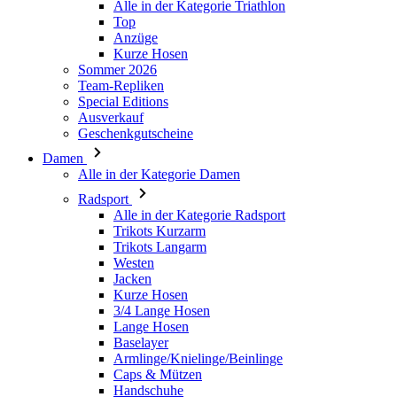
Alle in der Kategorie Triathlon
Top
PHPSESSID
Anzüge
Kurze Hosen
Sommer 2026
Team-Repliken
Special Editions
Ausverkauf
Geschenkgutscheine
VISITOR_PRIVACY_
Damen
Alle in der Kategorie Damen
Radsport
Alle in der Kategorie Radsport
Trikots Kurzarm
Trikots Langarm
ipCountry
Westen
Jacken
Kurze Hosen
CookieScriptConse
3/4 Lange Hosen
Lange Hosen
Baselayer
Armlinge/Knielinge/Beinlinge
Caps & Mützen
Handschuhe