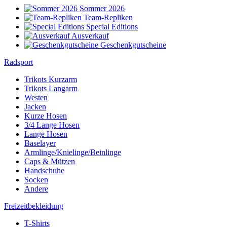
Sommer 2026
Team-Repliken
Special Editions
Ausverkauf
Geschenkgutscheine
Radsport
Trikots Kurzarm
Trikots Langarm
Westen
Jacken
Kurze Hosen
3/4 Lange Hosen
Lange Hosen
Baselayer
Armlinge/Knielinge/Beinlinge
Caps & Mützen
Handschuhe
Socken
Andere
Freizeitbekleidung
T-Shirts