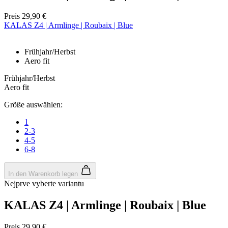
Preis
29,90 €
KALAS Z4 | Armlinge | Roubaix | Blue
Frühjahr/Herbst
Google
Aero fit
Privacy Policy
Frühjahr/Herbst
Aero fit
VISITOR_PRIVACY_METADATA
5 Monate 4
YouTube
Größe auswählen:
Wochen
.youtube.com
1
2-3
4-5
6-8
In den Warenkorb legen
Nejprve vyberte variantu
KALAS Z4 | Armlinge | Roubaix | Blue
ipCountry
www.kalaswear.de
1 Jahr
Preis
29,90 €