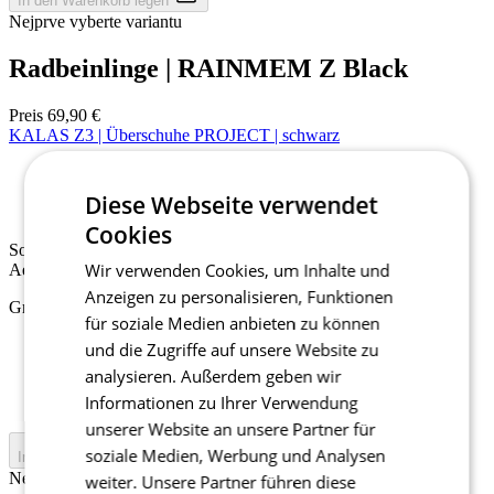
In den Warenkorb legen
Nejprve vyberte variantu
Radbeinlinge | RAINMEM Z Black
Preis
69,90 €
KALAS Z3 | Überschuhe PROJECT | schwarz
Sommer
Diese Webseite verwendet
Aero Tight Fit
Cookies
Sommer
Wir verwenden Cookies, um Inhalte und
Aero Tight Fit
Anzeigen zu personalisieren, Funktionen
Größe auswählen:
für soziale Medien anbieten zu können
37-39
und die Zugriffe auf unsere Website zu
40-42
analysieren. Außerdem geben wir
43-45
Informationen zu Ihrer Verwendung
46-48
unserer Website an unsere Partner für
soziale Medien, Werbung und Analysen
In den Warenkorb legen
Nejprve vyberte variantu
weiter. Unsere Partner führen diese