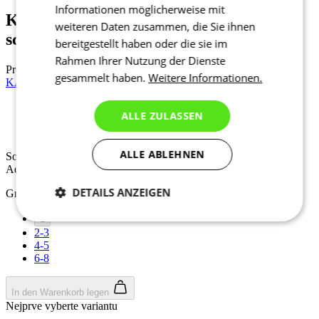
Informationen möglicherweise mit
KALAS Z3 | Überschuhe PROJECT |
weiteren Daten zusammen, die Sie ihnen
schwarz
bereitgestellt haben oder die sie im
Rahmen Ihrer Nutzung der Dienste
Preis
64,90 €
gesammelt haben.
Weitere Informationen.
KALAS Z4 | Armlinge | Lycra Pro | Black
ALLE ZULASSEN
Sommer
Aero fit
ALLE ABLEHNEN
Sommer
Aero fit
DETAILS ANZEIGEN
Größe auswählen:
1
Notwendig
Statistiken
Marketing
2-3
4-5
6-8
Funktionalität
Nich klassifiziert
In den Warenkorb legen
Nejprve vyberte variantu