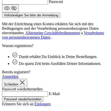
Passwort
product[24149]
www.kalaswear.de
1 Jahr
product[40001620]
www.kalaswear.de
1 Jahr
Vollständigen Sie bitte die Anmeldung
product[24377]
www.kalaswear.de
1 Jahr
Mit der Einrichtung eines Kontos erklären Sie sich mit den
product[24258]
www.kalaswear.de
1 Jahr
Bedingungen und der Verarbeitung personenbezogener Daten
einverstanden.
Allgemeine Geschäftsbedingungen
a
Verarbeitung
product[24391]
www.kalaswear.de
1 Jahr
von personenbezogenen Daten
.
product[40003673]
www.kalaswear.de
1 Jahr
Warum registrieren?
product[40001888]
www.kalaswear.de
1 Jahr
product[24138]
www.kalaswear.de
1 Jahr
Damit erhältst Du Einblick in Deine Bestellungen.
product[40003327]
www.kalaswear.de
1 Jahr
Du sparst Zeit beim Ausfüllen Deiner Informationen.
product[40001915]
www.kalaswear.de
1 Jahr
Bereits registriert?
Anmelden
product[24182]
www.kalaswear.de
1 Jahr
product[40001872]
www.kalaswear.de
1 Jahr
Schließen
Passwort wiederherstellen
product[40001961]
www.kalaswear.de
1 Jahr
E-Mail
product[40001037]
www.kalaswear.de
1 Jahr
Passwort wiederherstellen
Erinnern Sie sich an
Einloggen
product[40001044]
www.kalaswear.de
1 Jahr