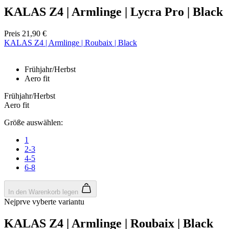
KALAS Z4 | Armlinge | Lycra Pro | Black
Preis
21,90 €
KALAS Z4 | Armlinge | Roubaix | Black
Notwendig
Statistiken
Marketing
Funktionalität
Nich klassifiziert
Frühjahr/Herbst
Unbedingt erforderliche Cookies ermöglichen
Aero fit
wesentliche Kernfunktionen der Website wie die
Benutzeranmeldung und die Kontoverwaltung.
Frühjahr/Herbst
Ohne die unbedingt erforderlichen Cookies kann die
Aero fit
Website nicht ordnungsgemäß verwendet werden.
Größe auswählen:
Anbieter
/
Name
Ablaufdatum
Domäne
1
laravel_session
1 Tag
Laravel LLC
2-3
www.kalaswear.de
4-5
6-8
PHPSESSID
Sitzung
PHP.net
www.kalaswear.de
In den Warenkorb legen
Nejprve vyberte variantu
KALAS Z4 | Armlinge | Roubaix | Black