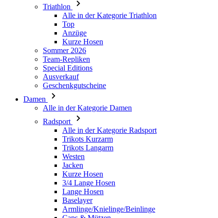
Triathlon
product[24149]
www.kalaswear.de
1 Jahr
Alle in der Kategorie Triathlon
Top
product[40001620]
www.kalaswear.de
1 Jahr
Anzüge
product[24377]
www.kalaswear.de
1 Jahr
Kurze Hosen
Sommer 2026
product[24258]
www.kalaswear.de
1 Jahr
Team-Repliken
product[24391]
www.kalaswear.de
1 Jahr
Special Editions
Ausverkauf
product[40003673]
www.kalaswear.de
1 Jahr
Geschenkgutscheine
product[40001888]
www.kalaswear.de
1 Jahr
Damen
Alle in der Kategorie Damen
product[24138]
www.kalaswear.de
1 Jahr
Radsport
product[40003327]
www.kalaswear.de
1 Jahr
Alle in der Kategorie Radsport
product[40001915]
www.kalaswear.de
1 Jahr
Trikots Kurzarm
Trikots Langarm
product[24182]
www.kalaswear.de
1 Jahr
Westen
Jacken
product[40001872]
www.kalaswear.de
1 Jahr
Kurze Hosen
product[40001961]
www.kalaswear.de
1 Jahr
3/4 Lange Hosen
Lange Hosen
product[40001037]
www.kalaswear.de
1 Jahr
Baselayer
product[40001044]
www.kalaswear.de
1 Jahr
Armlinge/Knielinge/Beinlinge
Caps & Mützen