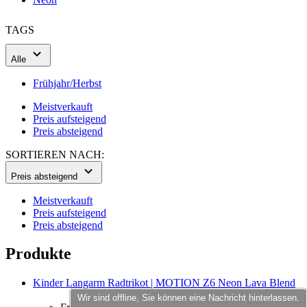
product[40000598]
www.kalaswear.de
1 Jahr
TAGS
product[40003309]
www.kalaswear.de
1 Jahr
product[40002007]
www.kalaswear.de
1 Jahr
Alle
product[40001035]
www.kalaswear.de
1 Jahr
Frühjahr/Herbst
product[40003549]
www.kalaswear.de
1 Jahr
Meistverkauft
product[24083]
www.kalaswear.de
1 Jahr
Preis aufsteigend
product[40001618]
www.kalaswear.de
1 Jahr
Preis absteigend
product[40001890]
www.kalaswear.de
1 Jahr
SORTIEREN NACH:
product[40003326]
www.kalaswear.de
1 Jahr
Preis absteigend
product[40001866]
www.kalaswear.de
1 Jahr
Meistverkauft
product[40001877]
www.kalaswear.de
1 Jahr
Preis aufsteigend
Preis absteigend
product[40001033]
www.kalaswear.de
1 Jahr
product[24126]
www.kalaswear.de
1 Jahr
Produkte
product[24183]
www.kalaswear.de
1 Jahr
Kinder Langarm Radtrikot | MOTION Z6 Neon Lava Blend
product[24193]
www.kalaswear.de
1 Jahr
Wir sind offline, Sie können eine Nachricht hinterlassen.