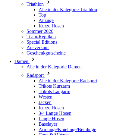
Triathlon
product[24149]
www.kalaswear.de
1 Jahr
Alle in der Kategorie Triathlon
Top
product[40001620]
www.kalaswear.de
1 Jahr
Anzüge
product[24377]
www.kalaswear.de
1 Jahr
Kurze Hosen
Sommer 2026
product[24258]
www.kalaswear.de
1 Jahr
Team-Repliken
product[24391]
www.kalaswear.de
1 Jahr
Special Editions
Ausverkauf
product[40003673]
www.kalaswear.de
1 Jahr
Geschenkgutscheine
product[40001888]
www.kalaswear.de
1 Jahr
Damen
Alle in der Kategorie Damen
product[24138]
www.kalaswear.de
1 Jahr
Radsport
product[40003327]
www.kalaswear.de
1 Jahr
Alle in der Kategorie Radsport
product[40001915]
www.kalaswear.de
1 Jahr
Trikots Kurzarm
Trikots Langarm
product[24182]
www.kalaswear.de
1 Jahr
Westen
Jacken
product[40001872]
www.kalaswear.de
1 Jahr
Kurze Hosen
product[40001961]
www.kalaswear.de
1 Jahr
3/4 Lange Hosen
Lange Hosen
product[40001037]
www.kalaswear.de
1 Jahr
Baselayer
product[40001044]
www.kalaswear.de
1 Jahr
Armlinge/Knielinge/Beinlinge
Caps & Mützen