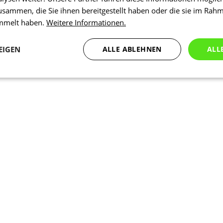
usammen, die Sie ihnen bereitgestellt haben oder die sie im Rah
ammelt haben.
Weitere Informationen.
EIGEN
ALLE ABLEHNEN
ALL
Statistiken
Marketing
Funktionalität
N
Notwendig
Statistiken
Marketing
Funktionalität
Nich klassifiziert
che Cookies ermöglichen wesentliche Kernfunktionen der Website wie die Benutzeran
ne die unbedingt erforderlichen Cookies kann die Website nicht ordnungsgemäß ver
Anbieter
/
Ablaufdatum
Beschreibung
Domäne
1 Tag
Intern verwendet laravel laravel_se
Laravel LLC
Sitzungsinstanz für einen Benutzer z
www.kalaswear.de