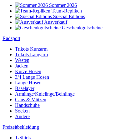
Sommer 2026
Team-Repliken
Special Editions
Ausverkauf
Geschenkgutscheine
Radsport
Trikots Kurzarm
Trikots Langarm
Westen
Jacken
Kurze Hosen
3/4 Lange Hosen
Lange Hosen
Baselayer
Armlinge/Knielinge/Beinlinge
Caps & Mützen
Handschuhe
Socken
Andere
Freizeitbekleidung
T-Shirts