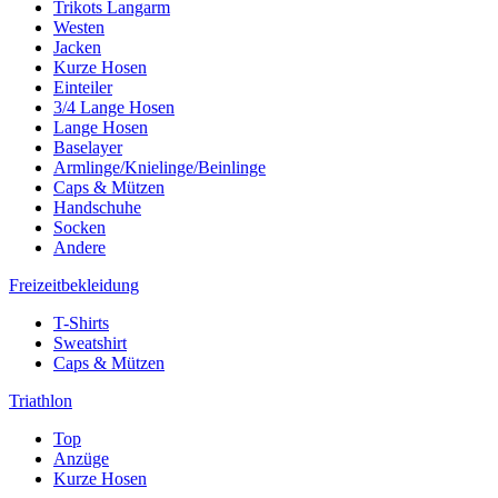
Trikots Langarm
Westen
Jacken
Kurze Hosen
Einteiler
3/4 Lange Hosen
Lange Hosen
Baselayer
Armlinge/Knielinge/Beinlinge
Caps & Mützen
Handschuhe
Socken
Andere
Freizeitbekleidung
T-Shirts
Sweatshirt
Caps & Mützen
Triathlon
Top
Anzüge
Kurze Hosen