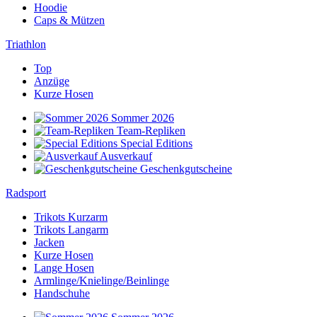
Hoodie
Caps & Mützen
Triathlon
Top
Anzüge
Kurze Hosen
Sommer 2026
Team-Repliken
Special Editions
Ausverkauf
Geschenkgutscheine
Radsport
Trikots Kurzarm
Trikots Langarm
Jacken
Kurze Hosen
Lange Hosen
Armlinge/Knielinge/Beinlinge
Handschuhe