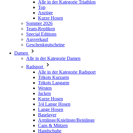
Alle in der Kategorie Triathlon
Top
PHPSESSID
Anzüge
Kurze Hosen
Sommer 2026
Team-Repliken
Special Editions
Ausverkauf
Geschenkgutscheine
VISITOR_PRIVACY_
Damen
Alle in der Kategorie Damen
Radsport
Alle in der Kategorie Radsport
Trikots Kurzarm
Trikots Langarm
ipCountry
Westen
Jacken
Kurze Hosen
CookieScriptConse
3/4 Lange Hosen
Lange Hosen
Baselayer
Armlinge/Knielinge/Beinlinge
Caps & Mützen
Handschuhe