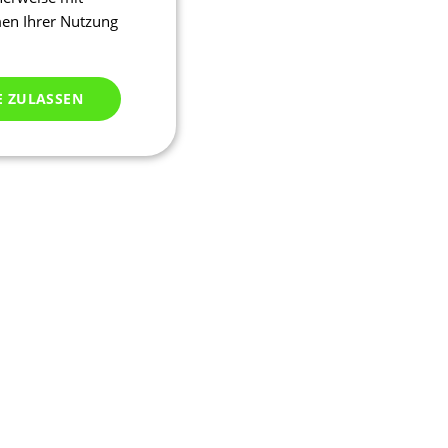
men Ihrer Nutzung
E ZULASSEN
ich klassifiziert
meldung und die
wendet werden.
ssion, um eine
u identifizieren