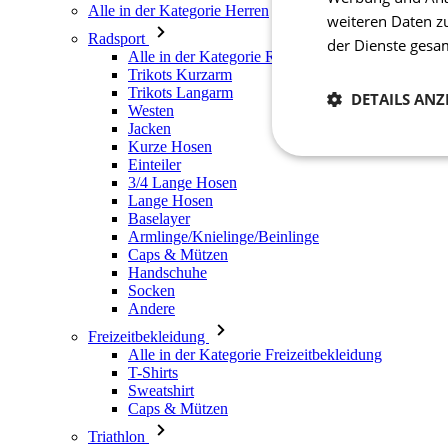
Alle in der Kategorie Herren
weiteren Daten z
Radsport
der Dienste ges
Alle in der Kategorie Radsport
Trikots Kurzarm
Trikots Langarm
DETAILS ANZ
Westen
Jacken
Kurze Hosen
Notwendig
Einteiler
3/4 Lange Hosen
Lange Hosen
Baselayer
Armlinge/Knielinge/Beinlinge
Caps & Mützen
Handschuhe
Socken
Andere
Freizeitbekleidung
Unbedingt erforderli
Kontoverwaltung. Oh
Alle in der Kategorie Freizeitbekleidung
T-Shirts
Sweatshirt
Name
Caps & Mützen
laravel_session
Triathlon