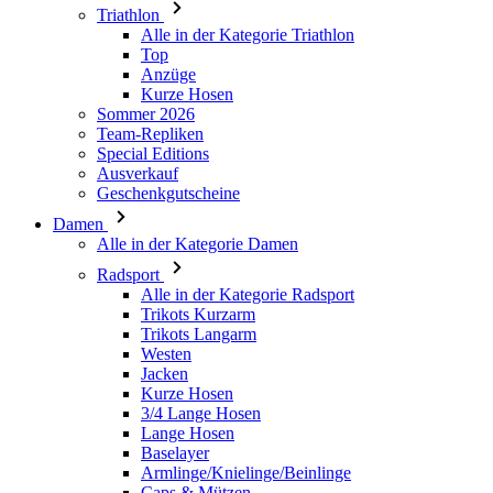
Triathlon
product[24149]
www.kalaswear.de
1 Jahr
Alle in der Kategorie Triathlon
Top
product[40001620]
www.kalaswear.de
1 Jahr
Anzüge
product[24377]
www.kalaswear.de
1 Jahr
Kurze Hosen
Sommer 2026
product[24258]
www.kalaswear.de
1 Jahr
Team-Repliken
product[24391]
www.kalaswear.de
1 Jahr
Special Editions
Ausverkauf
product[40003673]
www.kalaswear.de
1 Jahr
Geschenkgutscheine
product[40001888]
www.kalaswear.de
1 Jahr
Damen
Alle in der Kategorie Damen
product[24138]
www.kalaswear.de
1 Jahr
Radsport
product[40003327]
www.kalaswear.de
1 Jahr
Alle in der Kategorie Radsport
product[40001915]
www.kalaswear.de
1 Jahr
Trikots Kurzarm
Trikots Langarm
product[24182]
www.kalaswear.de
1 Jahr
Westen
Jacken
product[40001872]
www.kalaswear.de
1 Jahr
Kurze Hosen
product[40001961]
www.kalaswear.de
1 Jahr
3/4 Lange Hosen
Lange Hosen
product[40001037]
www.kalaswear.de
1 Jahr
Baselayer
product[40001044]
www.kalaswear.de
1 Jahr
Armlinge/Knielinge/Beinlinge
Caps & Mützen